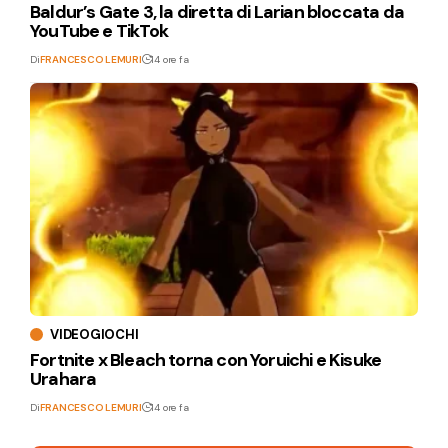
Baldur’s Gate 3, la diretta di Larian bloccata da
YouTube e TikTok
Di
FRANCESCO LEMURI
14 ore fa
VIDEOGIOCHI
Fortnite x Bleach torna con Yoruichi e Kisuke
Urahara
Di
FRANCESCO LEMURI
14 ore fa