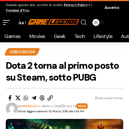
Usando questo sito, accetto le nostre
Privacy Policy
e i
Accetto
Termini d'Uso
.
Aa
Games
Movies
Geek
Tech
Lifestyle
Au
VIDEOGIOCHI
Dota 2 torna al primo posto
su Steam, sotto PUBG
Lettura da 1 minuti
Di
SIMONE LELLI
- Editor in Chief
7 anni fa
NEWS
Ultimo Aggiornamento: 02 Marzo 2019 alle 1:54 PM