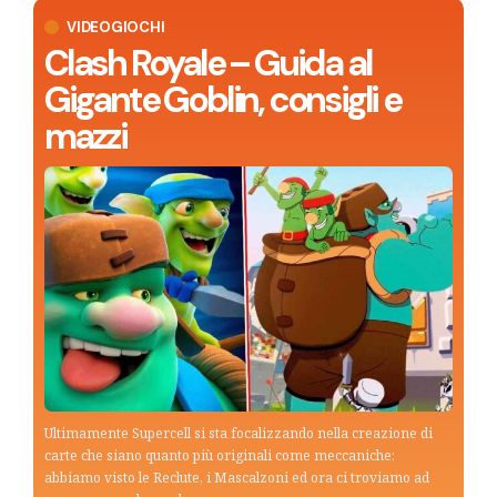
VIDEOGIOCHI
Clash Royale – Guida al
Gigante Goblin, consigli e
mazzi
Ultimamente Supercell si sta focalizzando nella creazione di
carte che siano quanto più originali come meccaniche:
abbiamo visto le Reclute, i Mascalzoni ed ora ci troviamo ad