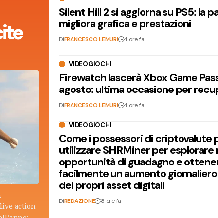
Silent Hill 2 si aggiorna su PS5: la p
migliora grafica e prestazioni
ite
Di
FRANCESCO LEMURI
4 ore fa
VIDEOGIOCHI
Firewatch lascerà Xbox Game Pass 
agosto: ultima occasione per recu
Di
FRANCESCO LEMURI
4 ore fa
VIDEOGIOCHI
Come i possessori di criptovalute
utilizzare SHRMiner per esplorare
opportunità di guadagno e ottene
facilmente un aumento giornaliero
dei propri asset digitali
a
Di
REDAZIONE
8 ore fa
live action
ell’anno: