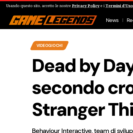
Usando questo sito, accetto le nostre
Privacy Policy
e i
Termini d'Uso
News
Re
VIDEOGIOCHI
Dead by Dayl
secondo cro
Stranger Th
Behaviour Interactive, team di svil