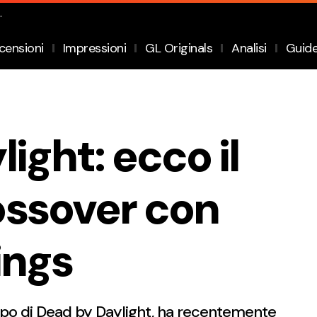
.
censioni
Impressioni
GL Originals
Analisi
Guid
ight: ecco il
ssover con
ings
uppo di Dead by Daylight, ha recentemente