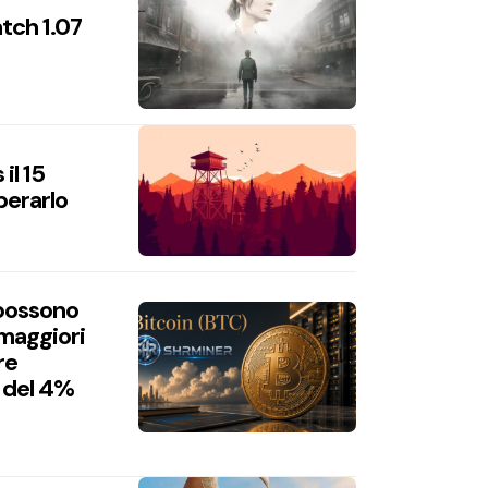
atch 1.07
il 15
perarlo
 possono
 maggiori
re
 del 4%