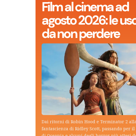
Film al cinema ad
agosto 2026: le usc
da non perdere
Dai ritorni di Robin Hood e Terminator 2 all
fantascienza di Ridley Scott, passando per il 
di Oceania e alcuni degli horror più attesi d