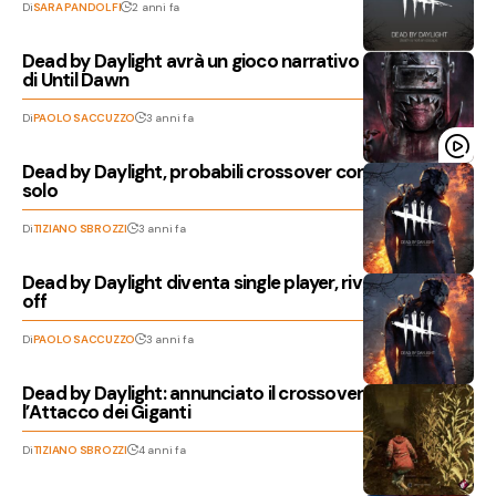
Di
SARA PANDOLFI
2 anni fa
Dead by Daylight avrà un gioco narrativo dai creatori
di Until Dawn
Di
PAOLO SACCUZZO
3 anni fa
Dead by Daylight, probabili crossover con Diablo e non
solo
Di
TIZIANO SBROZZI
3 anni fa
Dead by Daylight diventa single player, rivelato lo spin-
off
Di
PAOLO SACCUZZO
3 anni fa
Dead by Daylight: annunciato il crossover con
l’Attacco dei Giganti
Di
TIZIANO SBROZZI
4 anni fa