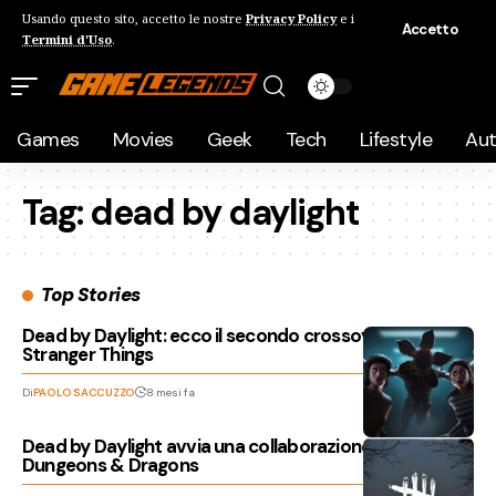
Usando questo sito, accetto le nostre
Privacy Policy
e i
Accetto
Termini d'Uso
.
Games
Movies
Geek
Tech
Lifestyle
Au
Tag:
dead by daylight
Top Stories
Dead by Daylight: ecco il secondo crossover con
Stranger Things
Di
PAOLO SACCUZZO
8 mesi fa
Dead by Daylight avvia una collaborazione con
Dungeons & Dragons