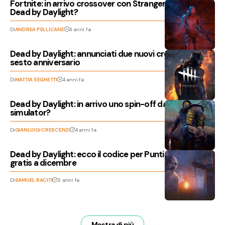
Fortnite: in arrivo crossover con Stranger Things e
Dead by Daylight?
Di
ANDREA PELLICANE
4 anni fa
Dead by Daylight: annunciati due nuovi crossover per il
sesto anniversario
Di
MATTIA SEGHETTI
4 anni fa
Dead by Daylight: in arrivo uno spin-off dating
simulator?
Di
GIANLUIGI CRESCENZI
4 anni fa
Dead by Daylight: ecco il codice per Punti Sangue
gratis a dicembre
Di
SAMUEL RACITI
5 anni fa
Mostra di più