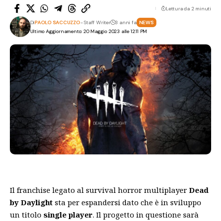
Lettura da 2 minuti
Di
PAOLO SACCUZZO
- Staff Writer
3 anni fa
NEWS
Ultimo Aggiornamento: 20 Maggio 2023 alle 12:11 PM
Il franchise legato al survival horror multiplayer
Dead
by Daylight
sta per espandersi
dato che è in sviluppo
un titolo
single player
. Il progetto in questione sarà