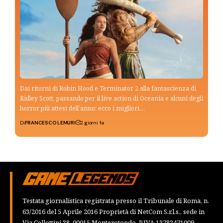
Dai ritorni di Robin Hood e Terminator 2 alla fantascienza di
Ridley Scott, passando per il live action di Oceania e alcuni degli
horror più attesi dell’anno: ecco i migliori…
Di
FRANCESCO LEMURI
2 giorni fa
Testata giornalistica registrata presso il Tribunale di Roma, n.
63/2016 del 5 Aprile 2016 Proprietà di NetCom S.r.l.s., sede in
Via Cellottini 38, 00015 Monterotondo, P.IVA 13783471009,