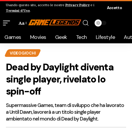
Usando questo sito, accetto le nostre
Privacy Policy
e i
Accetto
Termini d'Uso
.
Aa
Games
Movies
Geek
Tech
Lifestyle
Au
VIDEOGIOCHI
Dead by Daylight diventa
single player, rivelato lo
spin-off
Supermassive Games, team di sviluppo che ha lavorato
a Until Dawn, lavorerà a un titolo single player
ambientato nel mondo di Dead by Daylight.