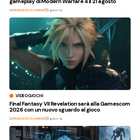
gameplay di Modern Warfare 4 il 21 agosto
Di
FRANCESCO LEMURI
2 giorni fa
VIDEOGIOCHI
Final Fantasy VII Revelation sarà alla Gamescom
2026 con un nuovo sguardo al gioco
Di
FRANCESCO LEMURI
2 giorni fa