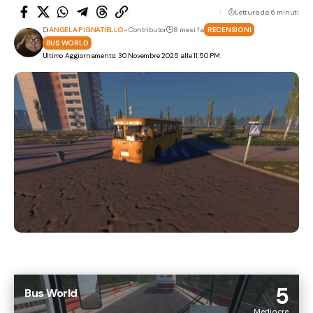
Lettura da 6 minuti
Di
ANGELA PIGNATIELLO
- Contributor
8 mesi fa
RECENSIONI
BUS WORLD
Ultimo Aggiornamento: 30 Novembre 2025 alle 11:50 PM
5
Bus World
Mediocre