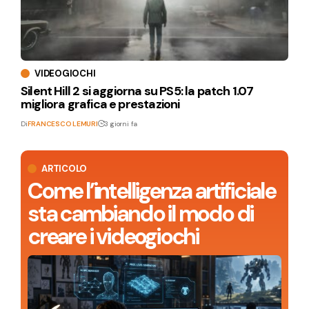
VIDEOGIOCHI
Silent Hill 2 si aggiorna su PS5: la patch 1.07
migliora grafica e prestazioni
Di
FRANCESCO LEMURI
3 giorni fa
ARTICOLO
Come l’intelligenza artificiale
sta cambiando il modo di
creare i videogiochi