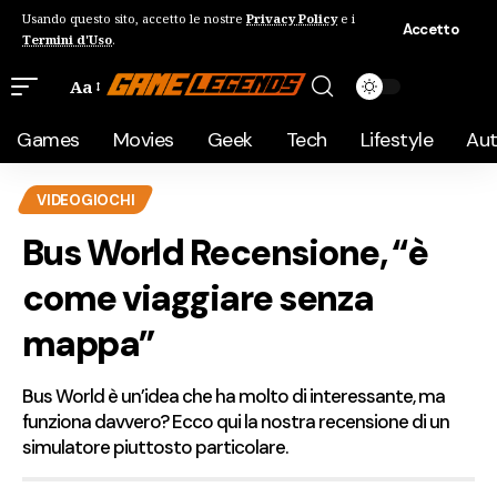
Usando questo sito, accetto le nostre
Privacy Policy
e i
Accetto
Termini d'Uso
.
Aa
Games
Movies
Geek
Tech
Lifestyle
Au
VIDEOGIOCHI
Bus World Recensione, “è
come viaggiare senza
mappa”
Bus World è un’idea che ha molto di interessante, ma
funziona davvero? Ecco qui la nostra recensione di un
simulatore piuttosto particolare.