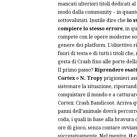
mancati ulteriori titoli dedicati 
modo dalla community – in quanto 
sottovalutati. Inutile dire che
lo s
compiere lo stesso errore
, in q
compete con le opere moderne sotto
genere dei platform. L’obiettivo r
fuori di testa e di tutti i titoli c
gesta di Crash fino alle porte del
Il primo passo?
Riprendere esatt
Cortex
e
N. Tropy
prigionieri a
sistemare la situazione, riportando
conquistare il mondo e a catturare
Cortex: Crash Bandicoot. Arriva q
panni dell’animale dovrà percorrere 
coda, i quali in base alla bravura
ore di gioco, senza contare ovvia
successivamente. Nel mentre,
il 