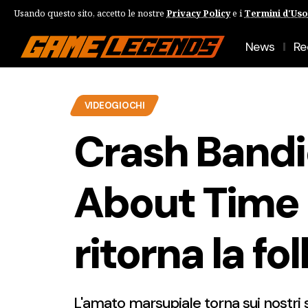
Usando questo sito, accetto le nostre
Privacy Policy
e i
Termini d'Uso
News
Re
VIDEOGIOCHI
Crash Bandic
About Time 
ritorna la fo
L'amato marsupiale torna sui nostri 