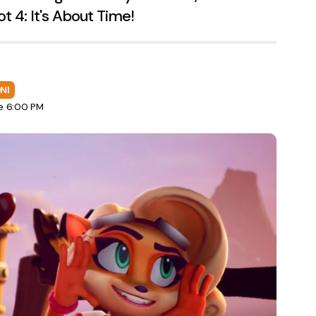
t 4: It's About Time!
NI
e 6:00 PM