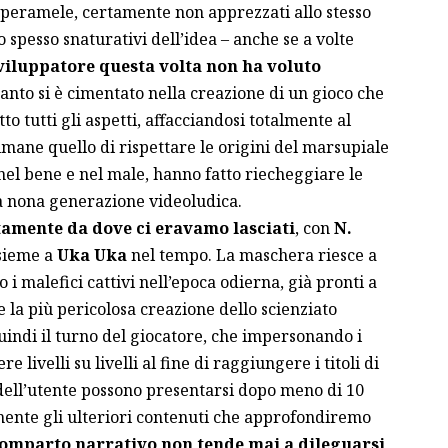
al peramele, certamente non apprezzati allo stesso
spesso snaturativi dell’idea – anche se a volte
viluppatore questa volta non ha voluto
uanto si è cimentato nella creazione di un gioco che
 tutti gli aspetti, affacciandosi totalmente al
imane quello di rispettare le origini del marsupiale
he, nel bene e nel male, hanno fatto riecheggiare le
la nona generazione videoludica.
amente da dove ci eravamo lasciati
, con
N.
ssieme a
Uka Uka
nel tempo. La maschera riesce a
 i malefici cattivi nell’epoca odierna, già pronti a
 la più pericolosa creazione dello scienziato
uindi il turno del giocatore, che impersonando i
livelli su livelli al fine di raggiungere i titoli di
 dell’utente possono presentarsi dopo meno di 10
mente gli ulteriori contenuti che approfondiremo
comparto narrativo non tende mai a dileguarsi