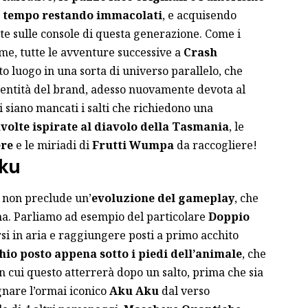
el tempo restando immacolati
, e acquisendo
e sulle console di questa generazione. Come i
me, tutte le avventure successive a
Crash
 luogo in una sorta di universo parallelo, che
identità del brand, adesso nuovamente devota al
 siano mancati i salti che richiedono una
volte ispirate al diavolo della Tasmania
, le
ere
e le miriadi di
Frutti Wumpa
da raccogliere!
Aku
i non preclude un’
evoluzione del gameplay
, che
una. Parliamo ad esempio del particolare
Doppio
rsi in aria e raggiungere posti a primo acchito
hio posto appena sotto i piedi dell’animale
, che
n cui questo atterrerà dopo un salto, prima che sia
gnare l’ormai iconico
Aku Aku
dal verso