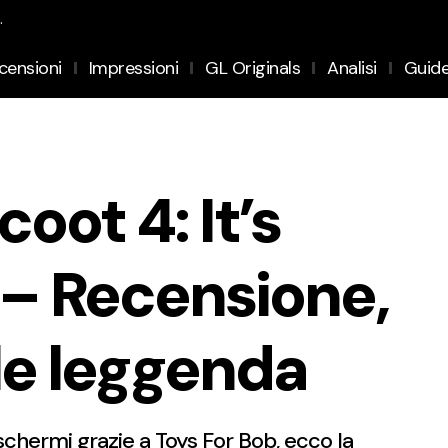
.
censioni
Impressioni
GL Originals
Analisi
Guid
oot 4: It’s
– Recensione,
lle leggenda
schermi grazie a Toys For Bob, ecco la