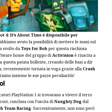
t 4: It’s About Time è disponibile per
 abbiamo avuto la possibilità di mettere le mani sul
ro svolto da
Toys for Bob
per questa rischiosa
oftware house del gruppo di
Activision
è riuscita a
questa patata bollente, creando delle basi a dir
ga, recentemente tornata in voga grazie alla
Crash
riamo insieme le sue pazze peculiarità!
o!
atori PlayStation 1 si trovavano a vivere il terzo
coot, conclusa con l’uscita di
Naughty Dog
dal
sh Team Racing
. Successivamente, non sono però