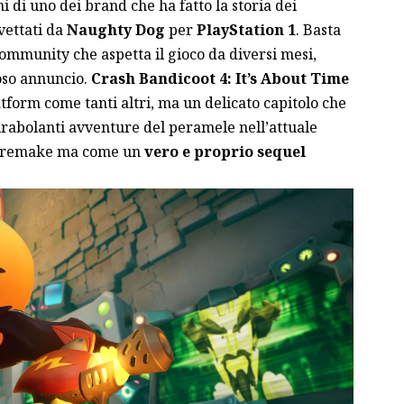
ni di uno dei brand che ha fatto la storia dei
vettati da
Naughty Dog
per
PlayStation
1
. Basta
ommunity che aspetta il gioco da diversi mesi,
oso annuncio.
Crash Bandicoot 4: It’s About Time
atform come tanti altri, ma un delicato capitolo che
mirabolanti avventure del peramele nell’attuale
di remake ma come un
vero e proprio sequel