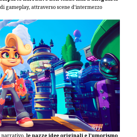
e di gameplay, attraverso scene d’intermezzo
 narrativo,
le pazze idee originali e l’umorismo