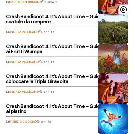
Di
MAURO LANDRISCINA
5 anni fa
Crash Bandicoot 4: It’s About Time – Guida alle
scatole da rompere
Di
ANDREA PELLICANE
6 anni fa
Crash Bandicoot 4: It’s About Time – Guida completa
ai Frutti Wumpa
Di
ANDREA PELLICANE
6 anni fa
Crash Bandicoot 4: It’s About Time – Guida per
sbloccare la Tripla Giravolta
Di
ANDREA PELLICANE
6 anni fa
Crash Bandicoot 4: It’s About Time – Guida ai trofei e
al platino
Di
PATRIZIO COCCIA
6 anni fa