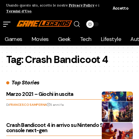
Usando questo sito, accetto le nostre
Privacy Policy
e i
Accetto
Termini d'Uso
.
Games
Movies
Geek
Tech
Lifestyle
Au
Tag:
Crash Bandicoot 4
Top Stories
Marzo 2021 – Giochi in uscita
Di
FRANCESCO SAMPERNA
5 anni fa
Crash Bandicoot 4 in arrivo su Nintendo Switch, PC e
console next-gen