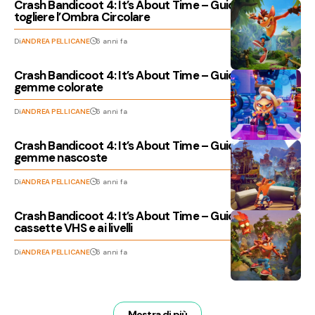
Crash Bandicoot 4: It’s About Time – Guida per
togliere l’Ombra Circolare
Di
ANDREA PELLICANE
6 anni fa
Crash Bandicoot 4: It’s About Time – Guida alle
gemme colorate
Di
ANDREA PELLICANE
6 anni fa
Crash Bandicoot 4: It’s About Time – Guida a tutte le
gemme nascoste
Di
ANDREA PELLICANE
6 anni fa
Crash Bandicoot 4: It’s About Time – Guida a tutte le
cassette VHS e ai livelli
Di
ANDREA PELLICANE
6 anni fa
Mostra di più