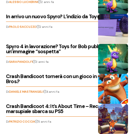
Di
ALESSIO LUCHERINI
2 anni fa
In arrivo un nuovo Spyro? L’indizio da Toys for Bob
Di
PAOLO SACCUZZO
2 anni fa
Spyro 4 in lavorazione? Toys for Bob pubblica
un’immagine “sospetta”
Di
SARA PANDOLFI
3 anni fa
Crash Bandicoot tornerà con un gioco in stile Smash
Bros.?
Di
DANIELE MASTRANGELI
4 anni fa
Crash Bandicoot 4: It’s About Time – Recensione, il
marsupiale sbarca su PS5
Di
PATRIZIO COCCIA
5 anni fa