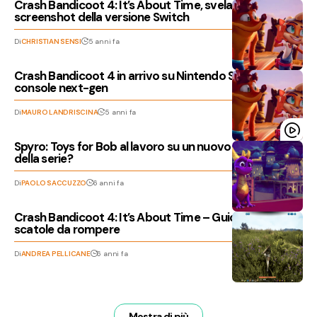
Crash Bandicoot 4: It’s About Time, svelati i primi
screenshot della versione Switch
Di
CHRISTIAN SENSI
5 anni fa
Crash Bandicoot 4 in arrivo su Nintendo Switch, PC e
console next-gen
Di
MAURO LANDRISCINA
5 anni fa
Spyro: Toys for Bob al lavoro su un nuovo capitolo
della serie?
Di
PAOLO SACCUZZO
6 anni fa
Crash Bandicoot 4: It’s About Time – Guida alle
scatole da rompere
Di
ANDREA PELLICANE
6 anni fa
Mostra di più