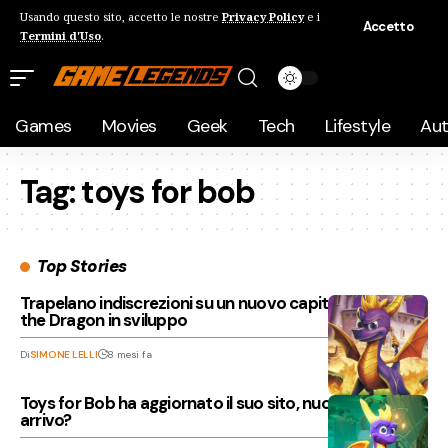
Usando questo sito, accetto le nostre
Privacy Policy
e i
Accetto
Termini d'Uso
.
Games
Movies
Geek
Tech
Lifestyle
Au
Tag:
toys for bob
Top Stories
Trapelano indiscrezioni su un nuovo capitolo di Spyro
the Dragon in sviluppo
Di
SIMONE LELLI
8 mesi fa
Toys for Bob ha aggiornato il suo sito, nuovo gioco in
arrivo?