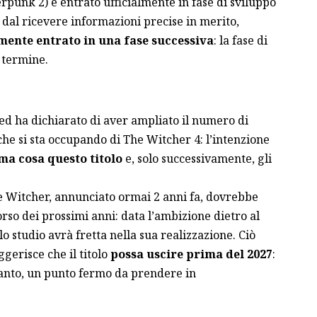
rpunk 2) è entrato ufficialmente in fase di sviluppo
 dal ricevere informazioni precise in merito,
mente entrato in una fase successiva
: la fase di
 termine.
ed ha dichiarato di aver ampliato il numero di
he si sta occupando di The Witcher 4: l’intenzione
a cosa questo titolo
e, solo successivamente, gli
e Witcher,
annunciato ormai 2 anni fa
, dovrebbe
rso dei prossimi anni: data l’ambizione dietro al
o studio avrà fretta nella sua realizzazione. Ciò
erisce che il titolo
possa uscire prima del 2027
:
tanto, un punto fermo da prendere in