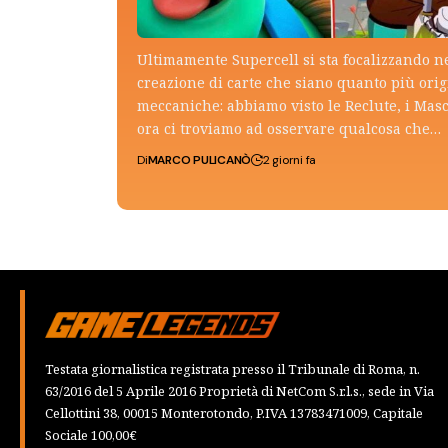
Ultimamente Supercell si sta focalizzando n
creazione di carte che siano quanto più ori
meccaniche: abbiamo visto le Reclute, i Mas
ora ci troviamo ad osservare qualcosa che…
Di
MARCO PULICANÒ
2 giorni fa
Testata giornalistica registrata presso il Tribunale di Roma, n.
63/2016 del 5 Aprile 2016 Proprietà di NetCom S.r.l.s., sede in Via
Cellottini 38, 00015 Monterotondo, P.IVA 13783471009, Capitale
Sociale 100,00€