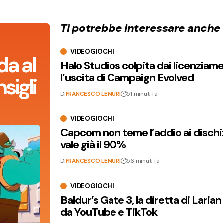
Ti potrebbe interessare anche
VIDEOGIOCHI
da al
Halo Studios colpita dai licenziam
l’uscita di Campaign Evolved
sigli
Di
FRANCESCO LEMURI
51 minuti fa
VIDEOGIOCHI
Capcom non teme l’addio ai dischi: i
vale già il 90%
Di
FRANCESCO LEMURI
56 minuti fa
VIDEOGIOCHI
Baldur’s Gate 3, la diretta di Laria
da YouTube e TikTok