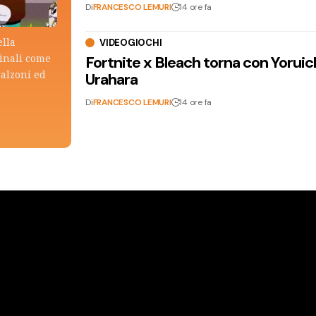
Di
FRANCESCO LEMURI
14 ore fa
ella
VIDEOGIOCHI
ginali come
Fortnite x Bleach torna con Yoruic
calzoni ed
Urahara
Di
FRANCESCO LEMURI
14 ore fa