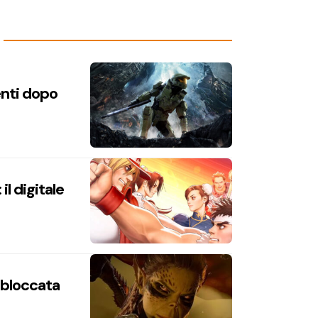
enti dopo
l digitale
n bloccata