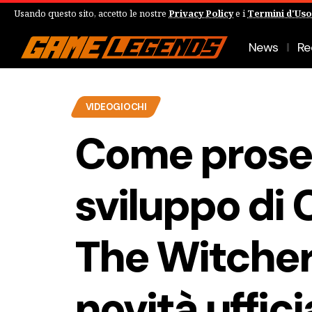
Usando questo sito, accetto le nostre
Privacy Policy
e i
Termini d'Uso
News
Re
VIDEOGIOCHI
Come prose
sviluppo di
The Witcher
novità ufficia