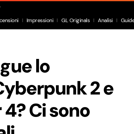
.
censioni
Impressioni
GL Originals
Analisi
Guid
gue lo
 Cyberpunk 2 e
 4? Ci sono
li