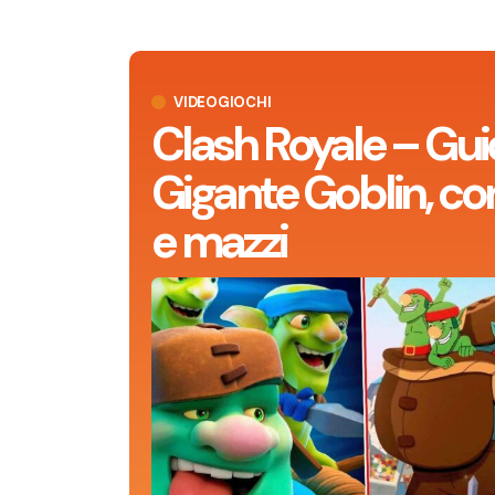
VIDEOGIOCHI
Clash Royale – Gui
Gigante Goblin, con
e mazzi