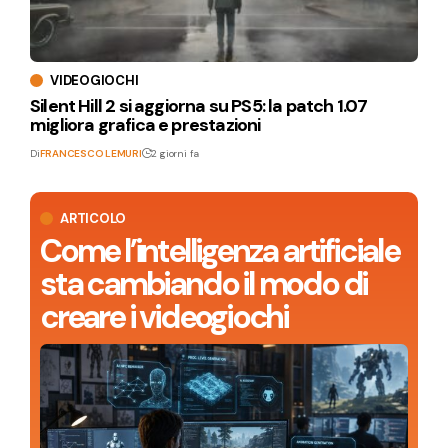
VIDEOGIOCHI
Silent Hill 2 si aggiorna su PS5: la patch 1.07
migliora grafica e prestazioni
Di
FRANCESCO LEMURI
2 giorni fa
ARTICOLO
Come l’intelligenza artificiale
sta cambiando il modo di
creare i videogiochi