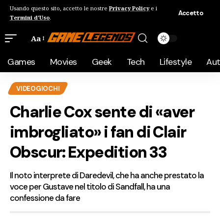
Usando questo sito, accetto le nostre
Privacy Policy
e i
Accetto
Termini d'Uso
.
Aa
Games
Movies
Geek
Tech
Lifestyle
Au
VIDEOGIOCHI
Charlie Cox sente di «aver
imbrogliato» i fan di Clair
Obscur: Expedition 33
Il noto interprete di Daredevil, che ha anche prestato la
voce per Gustave nel titolo di Sandfall, ha una
confessione da fare