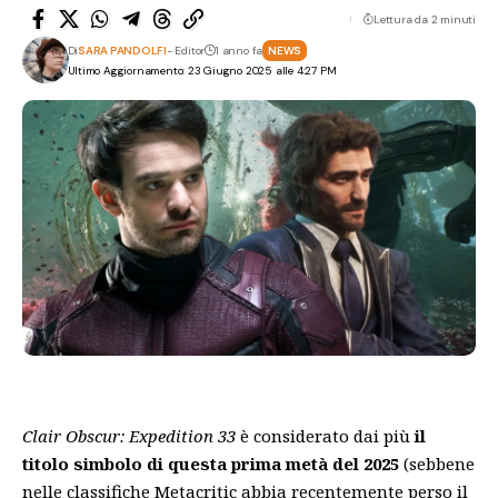
Lettura da 2 minuti
Di
SARA PANDOLFI
- Editor
1 anno fa
NEWS
Ultimo Aggiornamento: 23 Giugno 2025 alle 4:27 PM
Clair Obscur: Expedition 33
è considerato dai più
il
titolo simbolo di questa prima metà del 2025
(sebbene
nelle classifiche
Metacritic abbia recentemente perso il