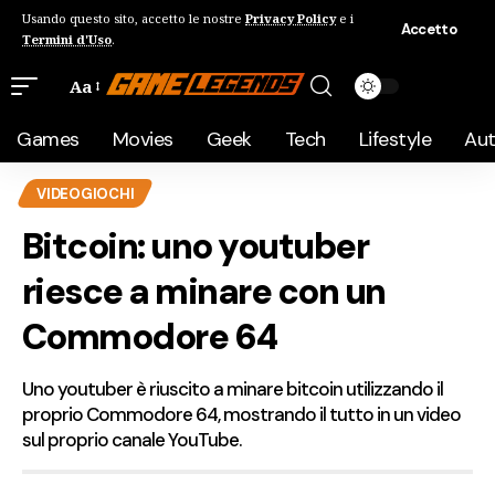
Usando questo sito, accetto le nostre
Privacy Policy
e i
Accetto
Termini d'Uso
.
Aa
Games
Movies
Geek
Tech
Lifestyle
Au
VIDEOGIOCHI
Bitcoin: uno youtuber
riesce a minare con un
Commodore 64
Uno youtuber è riuscito a minare bitcoin utilizzando il
proprio Commodore 64, mostrando il tutto in un video
sul proprio canale YouTube.