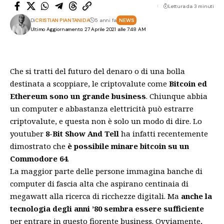
Lettura da 3 minuti
Di
CRISTIAN PIANTANIDA
5 anni fa
NEWS
Ultimo Aggiornamento: 27 Aprile 2021 alle 7:48 AM
Che si tratti del futuro del denaro o di una bolla
destinata a scoppiare, le criptovalute come
Bitcoin ed
Ethereum sono un grande business
. Chiunque abbia
un computer e abbastanza elettricità può estrarre
criptovalute, e questa non è solo un modo di dire. Lo
youtuber
8-Bit Show And Tell
ha infatti recentemente
dimostrato che
è possibile minare bitcoin su un
Commodore 64
.
La maggior parte delle persone immagina banche di
computer di fascia alta che aspirano centinaia di
megawatt alla ricerca di ricchezze digitali. Ma
anche la
tecnologia degli anni ’80 sembra essere sufficiente
per entrare in questo fiorente business. Ovviamente,