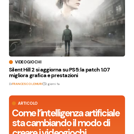
VIDEOGIOCHI
Silent Hill 2 si aggiorna su PS5: la patch 1.07
migliora grafica e prestazioni
Di
FRANCESCO LEMURI
2 giorni fa
ARTICOLO
Come l’intelligenza artificiale
sta cambiando il modo di
creare i videogiochi