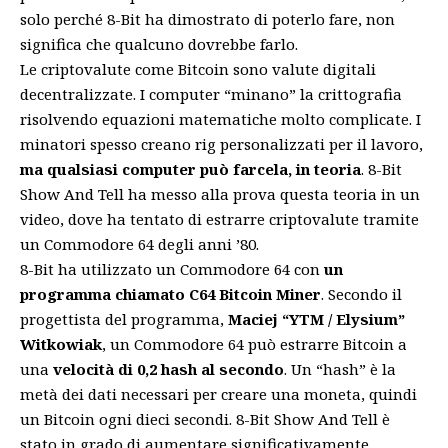
solo perché 8-Bit ha dimostrato di poterlo fare, non
significa che qualcuno dovrebbe farlo.
Le
criptovalute
come Bitcoin sono valute digitali
decentralizzate. I computer “minano” la crittografia
risolvendo equazioni matematiche molto complicate. I
minatori spesso creano rig personalizzati per il lavoro,
ma qualsiasi computer può farcela, in teoria
. 8-Bit
Show And Tell ha messo alla prova questa teoria in un
video, dove ha tentato di estrarre criptovalute tramite
un Commodore 64 degli anni ’80.
8-Bit ha utilizzato un Commodore 64 con
un
programma chiamato C64 Bitcoin Miner
. Secondo il
progettista del programma,
Maciej “YTM / Elysium”
Witkowiak
, un Commodore 64 può estrarre Bitcoin a
una
velocità di 0,2 hash al secondo
. Un “hash” è la
metà dei dati necessari per creare una moneta, quindi
un Bitcoin ogni dieci secondi. 8-Bit Show And Tell è
stato in grado di aumentare significativamente