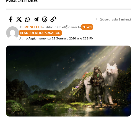
Pass Ultimate.
Lettura da 3 minuti
Di
SIMONE LELLI
- Editor in Chief
7 mesi fa
NEWS
BEAST OF REINCARNATION
Ultimo Aggiornamento: 22 Gennaio 2026 alle 7:29 PM