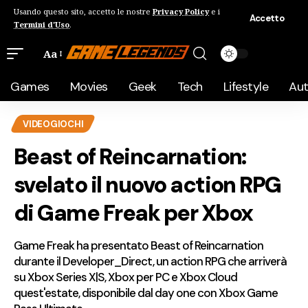
Usando questo sito, accetto le nostre
Privacy Policy
e i
Accetto
Termini d'Uso
.
Aa
Games
Movies
Geek
Tech
Lifestyle
Au
VIDEOGIOCHI
Beast of Reincarnation:
svelato il nuovo action RPG
di Game Freak per Xbox
Game Freak ha presentato Beast of Reincarnation
durante il Developer_Direct, un action RPG che arriverà
su Xbox Series X|S, Xbox per PC e Xbox Cloud
quest'estate, disponibile dal day one con Xbox Game