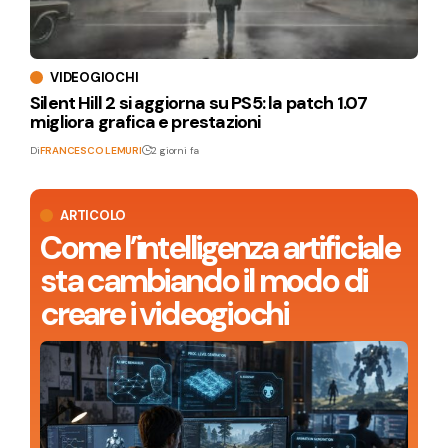
VIDEOGIOCHI
Silent Hill 2 si aggiorna su PS5: la patch 1.07
migliora grafica e prestazioni
Di
FRANCESCO LEMURI
2 giorni fa
ARTICOLO
Come l’intelligenza artificiale
sta cambiando il modo di
creare i videogiochi