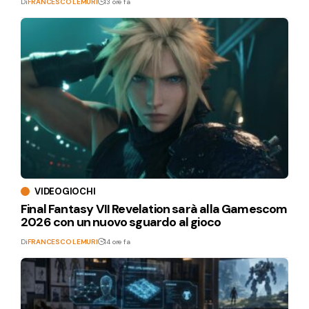
Di
FRANCESCO LEMURI
13 ore fa
VIDEOGIOCHI
Final Fantasy VII Revelation sarà alla Gamescom
2026 con un nuovo sguardo al gioco
Di
FRANCESCO LEMURI
14 ore fa