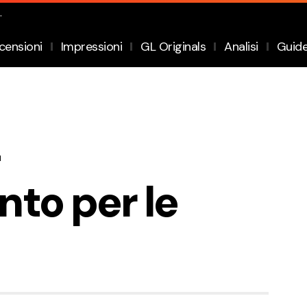
.
censioni
Impressioni
GL Originals
Analisi
Guid
to per le