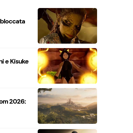
n bloccata
hi e Kisuke
com 2026: