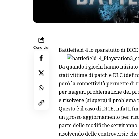
Condividi
Battlefield 4 lo sparatutto di DI
Da quando i giochi hanno iniziato
stati vittime di patch e DLC (defin
però la connettività permette di 
per magari problematiche del prop
e risolvere (si spera) il problema
Questo è il caso di DICE, infatti fi
un grosso aggiornamento per riso
parte delle modifiche serviranno a
risolvendo delle controversie che s