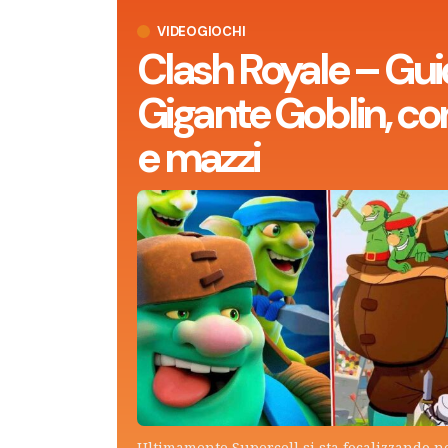
VIDEOGIOCHI
Clash Royale – Gui
Gigante Goblin, con
e mazzi
Ultimamente Supercell si sta focalizzando n