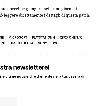
to dovrebbe giungere nei primi giorni di
uò leggere direttamente i dettagli di questa
patch
.
NE
MICROSOFT
PLAYSTATION 4
XBOX ONE S/X
ON 3
BATTLEFIELD 4
SONY
FPS
nostra newslettere!
 le ultime notizie direttamente nella tua casella di