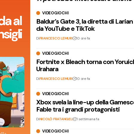
VIDEOGIOCHI
da al
Baldur’s Gate 3, la diretta di Laria
da YouTube e TikTok
sigli
Di
FRANCESCO LEMURI
10 ore fa
VIDEOGIOCHI
Fortnite x Bleach torna con Yoruic
Urahara
Di
FRANCESCO LEMURI
10 ore fa
VIDEOGIOCHI
Xbox svela la line-up della Games
Fable tra i grandi protagonisti
Di
NICOLÒ FRATANGELI
1 settimana fa
VIDEOGIOCHI
ella