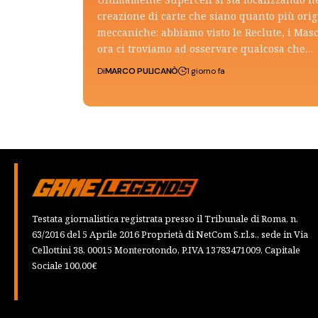
creazione di carte che siano quanto più ori
meccaniche: abbiamo visto le Reclute, i Mas
ora ci troviamo ad osservare qualcosa che…
Di
MARCO PULICANÒ
1 giorno fa
Testata giornalistica registrata presso il Tribunale di Roma, n.
63/2016 del 5 Aprile 2016 Proprietà di NetCom S.r.l.s., sede in Via
Cellottini 38, 00015 Monterotondo, P.IVA 13783471009, Capitale
Sociale 100,00€