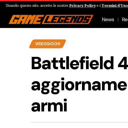
Usando questo sito, accetto le nostre
Privacy Policy
e i
Termini d'Uso
News
Re
VIDEOGIOCHI
Battlefield 4
aggiornamen
armi