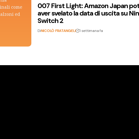
007 First Light: Amazon Japan po
ginali come
aver svelato la data di uscita su N
calzoni ed
Switch 2
Di
NICOLÒ FRATANGELI
1 settimana fa