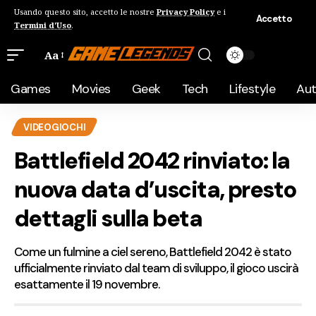
Usando questo sito, accetto le nostre
Privacy Policy
e i
Accetto
Termini d'Uso
.
Aa
Games
Movies
Geek
Tech
Lifestyle
Au
VIDEOGIOCHI
Battlefield 2042 rinviato: la
nuova data d’uscita, presto
dettagli sulla beta
Come un fulmine a ciel sereno, Battlefield 2042 è stato
ufficialmente rinviato dal team di sviluppo, il gioco uscirà
esattamente il 19 novembre.