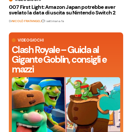
007 First Light: Amazon Japan potrebbe aver
svelato la data di uscita su Nintendo Switch 2
Di
NICOLÒ FRATANGELI
1 settimana fa
VIDEOGIOCHI
Clash Royale – Guida al
Gigante Goblin, consigli e
mazzi