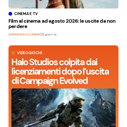
CINEMA E TV
Film al cinema ad agosto 2026: le uscite da non
perdere
Di
FRANCESCO LEMURI
2 giorni fa
VIDEOGIOCHI
Halo Studios colpita dai
licenziamenti dopo l’uscita
di Campaign Evolved