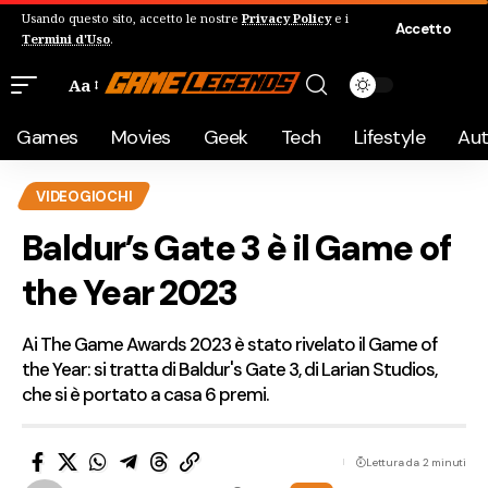
Usando questo sito, accetto le nostre
Privacy Policy
e i
Accetto
Termini d'Uso
.
Aa
Games
Movies
Geek
Tech
Lifestyle
Au
VIDEOGIOCHI
Baldur’s Gate 3 è il Game of
the Year 2023
Ai The Game Awards 2023 è stato rivelato il Game of
the Year: si tratta di Baldur's Gate 3, di Larian Studios,
che si è portato a casa 6 premi.
Lettura da 2 minuti