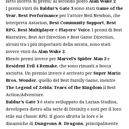
fatto incetta di premi: al secondo posto
Alan Wake 2
.
I premi vinti da
Baldur’s Gate 3
sono stati
Game of the
Year
,
Best Performance
per l’attore Neil Newbon, che
interpreta Astarion,
Best Community Support
,
Best
RPG
,
Best Multiplayer
e
Players’ Voice
. I premi di Best
Narrative, Best Art Direction e Best Game Direction,
alcuni tra i più importanti della serata, sono stati
invece vinti da
Alan Wake 2
.
Niente premi invece per
Marvel’s Spider-Man 2
e
Resident Evil 4 Remake
, che sono rimasti a bocca
asciutta. Un premio invece è arrivato per
Super Mario
Bros. Wonder
, quello del Best Family Game, mentre
The Legend of Zelda: Tears of the Kingdom
il Best
Action/Adventure.
Baldur’s Gate 3
è stato sviluppato da Larian Studios,
developers dietro alla serie di Divinity e noti per il loro
stile sui
Classic RPG.
Il gioco sfrutta la lore e le
dinamiche di
Dungeons & Dragons
, principalmente