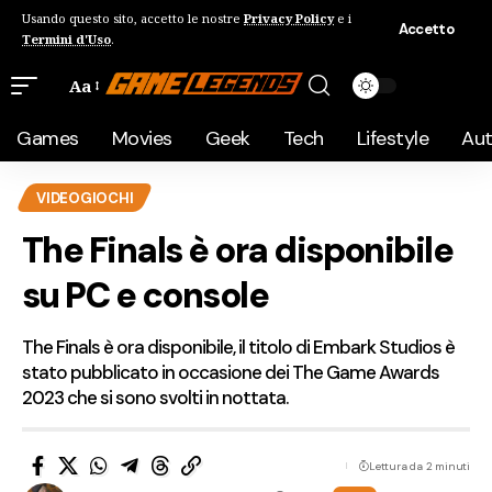
Usando questo sito, accetto le nostre
Privacy Policy
e i
Accetto
Termini d'Uso
.
Aa
Games
Movies
Geek
Tech
Lifestyle
Au
VIDEOGIOCHI
The Finals è ora disponibile
su PC e console
The Finals è ora disponibile, il titolo di Embark Studios è
stato pubblicato in occasione dei The Game Awards
2023 che si sono svolti in nottata.
Lettura da 2 minuti