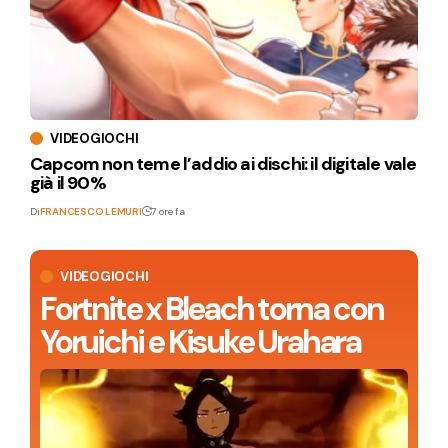
VIDEOGIOCHI
Capcom non teme l’addio ai dischi: il digitale vale
già il 90%
Di
FRANCESCO LEMURI
7 ore fa
VIDEOGIOCHI
Fortnite x Bleach torna con
Yoruichi e Kisuke Urahara