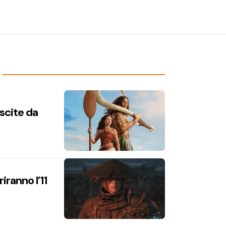
uscite da
iranno l’11