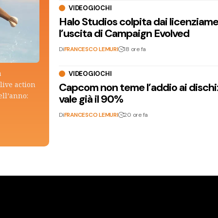
VIDEOGIOCHI
Halo Studios colpita dai licenziam
l’uscita di Campaign Evolved
Di
FRANCESCO LEMURI
18 ore fa
a
VIDEOGIOCHI
live action
Capcom non teme l’addio ai dischi: i
ell’anno:
vale già il 90%
Di
FRANCESCO LEMURI
20 ore fa