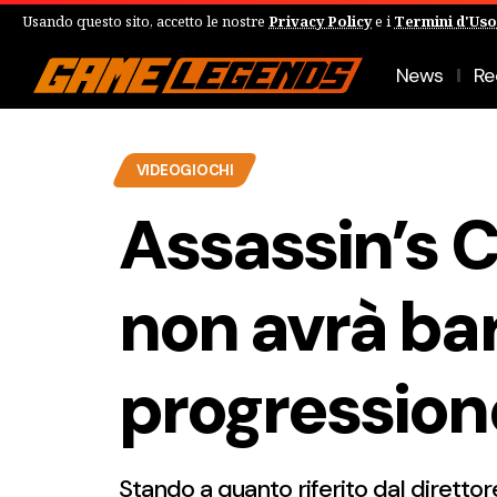
Usando questo sito, accetto le nostre
Privacy Policy
e i
Termini d'Uso
News
Re
VIDEOGIOCHI
Assassin’s C
non avrà bar
progression
Stando a quanto riferito dal direttor