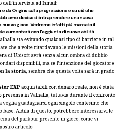
o dell’intervista ad Ismail:
re da Origins sulla progressione e su ciò che
e abbiamo deciso di intraprendere una nuova
o nuovo gioco. Vedremo infatti più marcato il
ale aumenterà con l’aggiunta di nuove abilità.
lhalla sta evitando qualsiasi tipo di barriere in tal
te che a volte ritardavano le missioni della storia
era di
Ubisoft
avrà senza alcun ombra di dubbio
ndari disponibili, ma se l’intenzione del giocatore
n la storia
, sembra che questa volta sarà in grado
ster EXP
acquistabili con denaro reale, non è stata
o presenza in Valhalla, tuttavia durante il confronto
a voglia guadagnarsi ogni singolo centesimo che
o base. Aldilà di questo, potrebbero interessarvi le
tema del parkour presente in gioco, come vi
nostro articolo
.