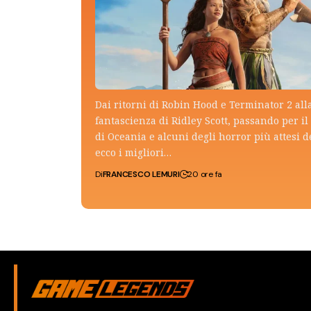
Dai ritorni di Robin Hood e Terminator 2 all
fantascienza di Ridley Scott, passando per il 
di Oceania e alcuni degli horror più attesi d
ecco i migliori…
Di
FRANCESCO LEMURI
20 ore fa