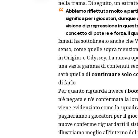
nella trama. Di seguito, un estratt
Abbiamo riflettuto molto a parti
significa per i giocatori, dunqu
visione di progressione in quest
concetto di potere e forza, il qu
Ismail ha sottolineato anche che Va
senso, come quelle sopra menziona
in Origins e Odyssey. La nuova op
una vasta gamma di contenuti seco
sarà quella di
continuare solo co
di farlo.
Per quanto riguarda invece i
boo
n’è negata e n’è confermata la lor
viene evidenziato come la squadr
pagheranno i giocatori per il gioc
nuove conferme riguardarti il sis
illustriamo meglio all’interno del