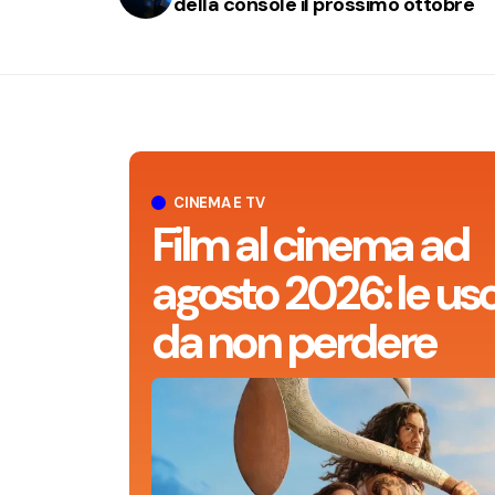
della console il prossimo ottobre
CINEMA E TV
Film al cinema ad
agosto 2026: le usc
da non perdere