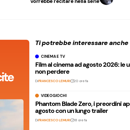
vorrebbe recitare nella serie
Ti potrebbe interessare anche
CINEMA E TV
Film al cinema ad agosto 2026: le 
non perdere
ite
Di
FRANCESCO LEMURI
20 ore fa
VIDEOGIOCHI
Phantom Blade Zero, i preordini apr
agosto con un lungo trailer
Di
FRANCESCO LEMURI
18 ore fa