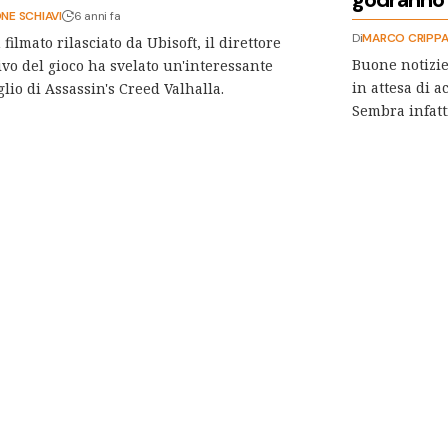
NE SCHIAVI
6 anni fa
Di
MARCO CRIPP
 filmato rilasciato da Ubisoft, il direttore
Buone notizie
ivo del gioco ha svelato un'interessante
in attesa di a
glio di Assassin's Creed Valhalla.
Sembra infatt