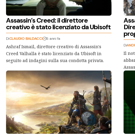
Assassin’s Creed: il direttore
Assa
creativo è stato licenziato da Ubisoft
Dire
pro
Di
CLAUDIO BALDACCI
6 anni fa
Di
ANDR
Ashraf Ismail, direttore creativo di Assassin's
Il no
Creed Valhalla è stato licenziato da Ubisoft in
abban
seguito ad indagini sulla sua condotta privata.
Assas