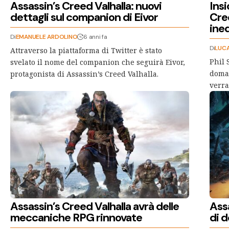
Assassin’s Creed Valhalla: nuovi
Insi
dettagli sul companion di Eivor
Cree
ined
Di
EMANUELE ARDOLINO
6 anni fa
Di
LUCA
Attraverso la piattaforma di Twitter è stato
Phil 
svelato il nome del companion che seguirà Eivor,
doman
protagonista di Assassin’s Creed Valhalla.
verra
Assassin’s Creed Valhalla avrà delle
Assa
meccaniche RPG rinnovate
di d