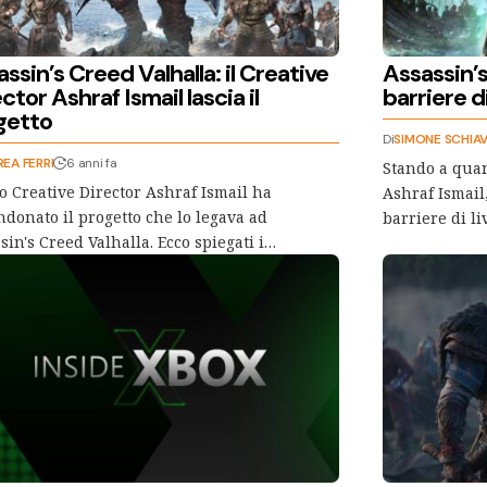
ssin’s Creed Valhalla: il Creative
Assassin’s
ctor Ashraf Ismail lascia il
barriere d
getto
Di
SIMONE SCHIAV
EA FERRI
6 anni fa
Stando a quant
to Creative Director Ashraf Ismail ha
Ashraf Ismail
donato il progetto che lo legava ad
barriere di li
sin's Creed Valhalla. Ecco spiegati i…