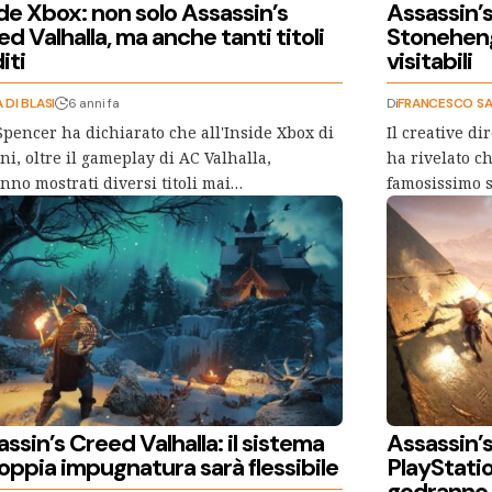
de Xbox: non solo Assassin’s
Assassin’s
d Valhalla, ma anche tanti titoli
Stonehenge
iti
visitabili
 DI BLASI
6 anni fa
Di
FRANCESCO S
Spencer ha dichiarato che all'Inside Xbox di
Il creative di
i, oltre il gameplay di AC Valhalla,
ha rivelato ch
nno mostrati diversi titoli mai…
famosissimo s
ssin’s Creed Valhalla: il sistema
Assassin’s
oppia impugnatura sarà flessibile
PlayStati
godranno 