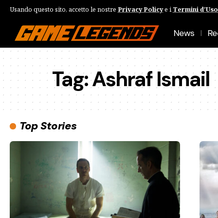
Usando questo sito, accetto le nostre
Privacy Policy
e i
Termini d'Uso
News
Re
Tag:
Ashraf Ismail
Top Stories