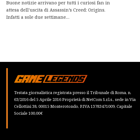
Buone notizie arrivano per tutti i curiosi fan in
attesa dell'uscita di Assassin’s Creed: Origins.
Infatti a sole due settimane…
Testata giornalistica registrata presso il Tribunale di Roma, n.
63/2016 del 5 Aprile 2016 Proprietà di NetCom S.r.l.s., sede in Via
Cellottini 38, 00015 Monterotondo, P.IVA 13783471009, Capitale
Sociale 100,00€