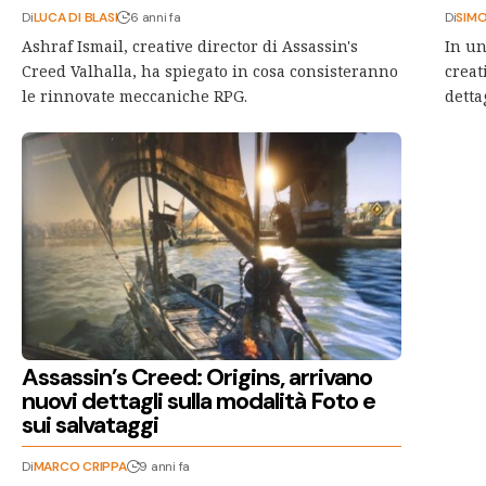
Di
LUCA DI BLASI
6 anni fa
Di
SIMO
Ashraf Ismail, creative director di Assassin's
In un
Creed Valhalla, ha spiegato in cosa consisteranno
creat
le rinnovate meccaniche RPG.
detta
Assassin’s Creed: Origins, arrivano
nuovi dettagli sulla modalità Foto e
sui salvataggi
Di
MARCO CRIPPA
9 anni fa