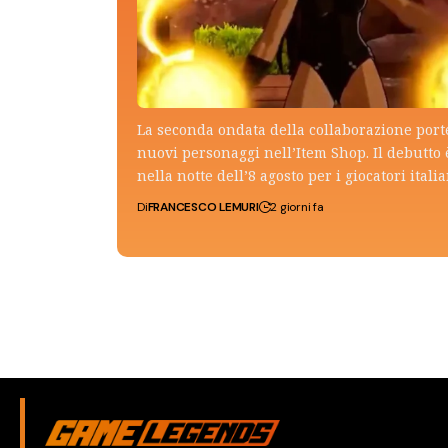
La seconda ondata della collaborazione por
nuovi personaggi nell’Item Shop. Il debutto 
nella notte dell’8 agosto per i giocatori italia
Di
FRANCESCO LEMURI
2 giorni fa