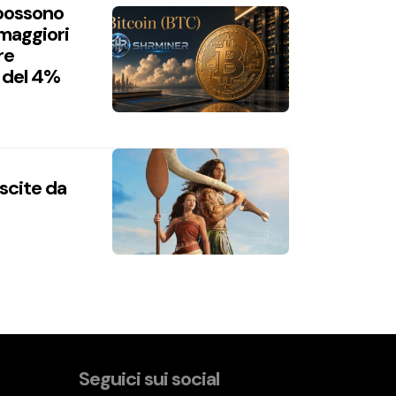
 possono
 maggiori
re
 del 4%
uscite da
Seguici sui social