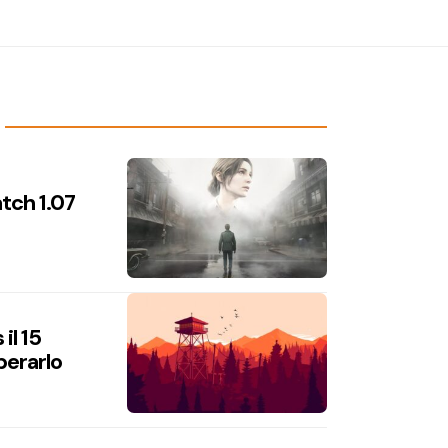
atch 1.07
il 15
perarlo