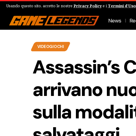
Usando questo sito, accetto le nostre
Privacy Policy
e i
Termini d'Uso
News
Re
VIDEOGIOCHI
Assassin’s C
arrivano nuo
sulla modali
salvataggi