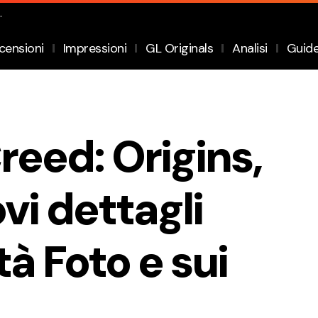
.
censioni
Impressioni
GL Originals
Analisi
Guid
reed: Origins,
vi dettagli
tà Foto e sui