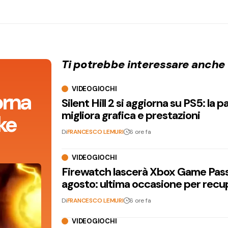
Ti potrebbe interessare anche
VIDEOGIOCHI
orna
Silent Hill 2 si aggiorna su PS5: la p
migliora grafica e prestazioni
ke
Di
FRANCESCO LEMURI
6 ore fa
VIDEOGIOCHI
Firewatch lascerà Xbox Game Pass 
agosto: ultima occasione per recu
Di
FRANCESCO LEMURI
6 ore fa
VIDEOGIOCHI