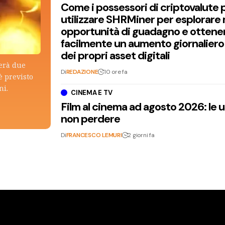
Come i possessori di criptovalute
utilizzare SHRMiner per esplorare
opportunità di guadagno e ottene
facilmente un aumento giornaliero
dei propri asset digitali
terà due
Di
REDAZIONE
10 ore fa
è previsto
ni.
CINEMA E TV
Film al cinema ad agosto 2026: le 
non perdere
Di
FRANCESCO LEMURI
2 giorni fa