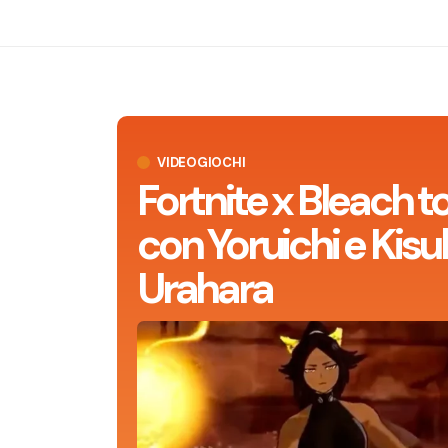
VIDEOGIOCHI
Fortnite x Bleach t
con Yoruichi e Kisu
Urahara