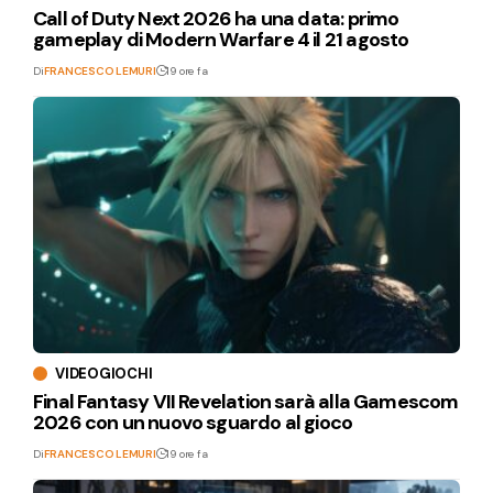
Call of Duty Next 2026 ha una data: primo
gameplay di Modern Warfare 4 il 21 agosto
Di
FRANCESCO LEMURI
19 ore fa
VIDEOGIOCHI
Final Fantasy VII Revelation sarà alla Gamescom
2026 con un nuovo sguardo al gioco
Di
FRANCESCO LEMURI
19 ore fa