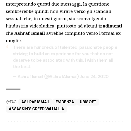
Interpretando questi due messaggi, la questione
sembrerebbe quindi non virare verso gli scandali
sessuali che, in questi giorni, sta sconvolgendo
l’industria videoludica, piuttosto ad alcuni
tradimenti
che
Ashraf Ismail
avrebbe compiuto verso l’ormai ex
moglie.
There are hundreds of talented, passionate people
striving to build an experience for you that do not
deserve to be associated with this. I wish them all
the best.
— Ashraf Ismail (@AshrafAIsmail)
June 24, 2020
TAG:
ASHRAF ISMAIL
EVIDENZA
UBISOFT
ASSASSIN'S CREED VALHALLA