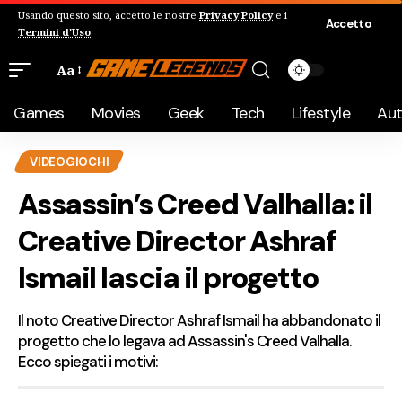
Usando questo sito, accetto le nostre
Privacy Policy
e i
Accetto
Termini d'Uso
.
Aa
Games
Movies
Geek
Tech
Lifestyle
Au
VIDEOGIOCHI
Assassin’s Creed Valhalla: il
Creative Director Ashraf
Ismail lascia il progetto
Il noto Creative Director Ashraf Ismail ha abbandonato il
progetto che lo legava ad Assassin's Creed Valhalla.
Ecco spiegati i motivi: