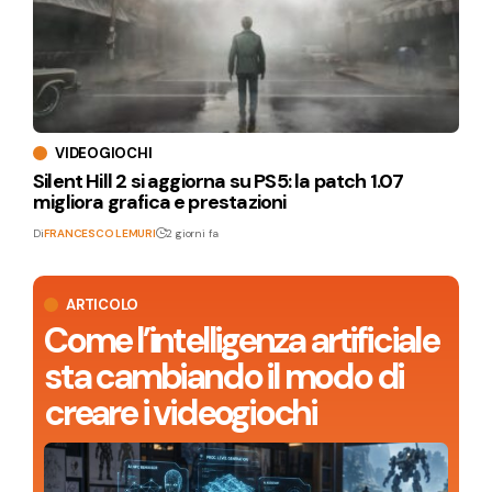
VIDEOGIOCHI
Silent Hill 2 si aggiorna su PS5: la patch 1.07
migliora grafica e prestazioni
Di
FRANCESCO LEMURI
2 giorni fa
ARTICOLO
Come l’intelligenza artificiale
sta cambiando il modo di
creare i videogiochi