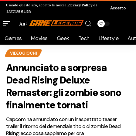
Usando questo sito, accetto le nostre
Privacy Policy
e i
Accetto
Termini d'Uso
.
Aa
Games
Movies
Geek
Tech
Lifestyle
Au
VIDEOGIOCHI
Annunciato a sorpresa
Dead Rising Deluxe
Remaster: gli zombie sono
finalmente tornati
Capcom ha annunciato con un inaspettato teaser
trailer il ritorno del demenziale titolo di zombie Dead
Rising: ecco cosa sappiamo per ora