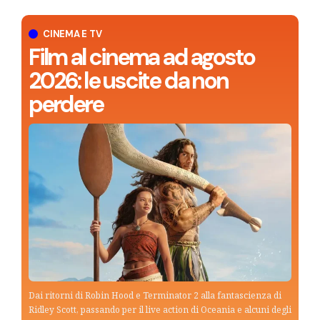
CINEMA E TV
Film al cinema ad agosto
2026: le uscite da non
perdere
Dai ritorni di Robin Hood e Terminator 2 alla fantascienza di
Ridley Scott, passando per il live action di Oceania e alcuni degli