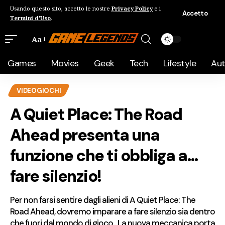
Usando questo sito, accetto le nostre
Privacy Policy
e i
Accetto
Termini d'Uso
.
Aa
Games
Movies
Geek
Tech
Lifestyle
Au
VIDEOGIOCHI
A Quiet Place: The Road
Ahead presenta una
funzione che ti obbliga a…
fare silenzio!
Per non farsi sentire dagli alieni di A Quiet Place: The
Road Ahead, dovremo imparare a fare silenzio sia dentro
che fuori dal mondo di gioco... La nuova meccanica porta