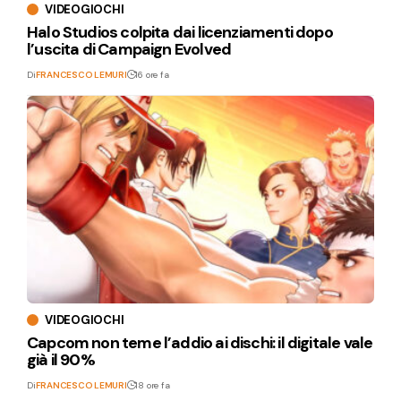
VIDEOGIOCHI
Halo Studios colpita dai licenziamenti dopo
l’uscita di Campaign Evolved
Di
FRANCESCO LEMURI
16 ore fa
VIDEOGIOCHI
Capcom non teme l’addio ai dischi: il digitale vale
già il 90%
Di
FRANCESCO LEMURI
18 ore fa