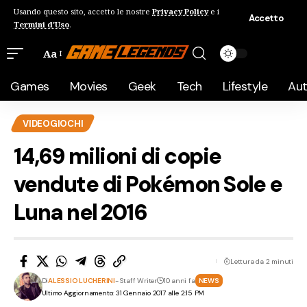
Usando questo sito, accetto le nostre
Privacy Policy
e i
Accetto
Termini d'Uso
.
Aa
Games
Movies
Geek
Tech
Lifestyle
Au
VIDEOGIOCHI
14,69 milioni di copie
vendute di Pokémon Sole e
Luna nel 2016
Lettura da 2 minuti
Di
ALESSIO LUCHERINI
- Staff Writer
10 anni fa
NEWS
Ultimo Aggiornamento: 31 Gennaio 2017 alle 2:15 PM