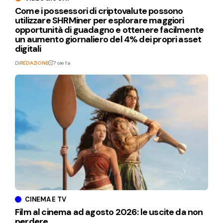
Come i possessori di criptovalute possono
utilizzare SHRMiner per esplorare maggiori
opportunità di guadagno e ottenere facilmente
un aumento giornaliero del 4% dei propri asset
digitali
Di
REDAZIONE
7 ore fa
CINEMA E TV
Film al cinema ad agosto 2026: le uscite da non
perdere