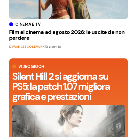
CINEMA E TV
Film al cinema ad agosto 2026: le uscite da non
perdere
Di
FRANCESCO LEMURI
2 giorni fa
VIDEOGIOCHI
Silent Hill 2 si aggiorna su
PS5: la patch 1.07 migliora
grafica e prestazioni