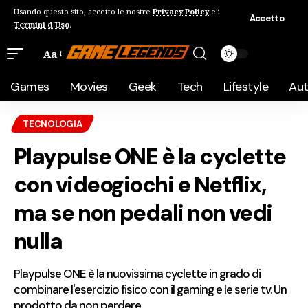
Usando questo sito, accetto le nostre
Privacy Policy
e i
Accetto
Termini d'Uso
.
Aa
Games
Movies
Geek
Tech
Lifestyle
Au
TECNOLOGIA
Playpulse ONE è la cyclette
con videogiochi e Netflix,
ma se non pedali non vedi
nulla
Playpulse ONE è la nuovissima cyclette in grado di
combinare l'esercizio fisico con il gaming e le serie tv. Un
prodotto da non perdere.