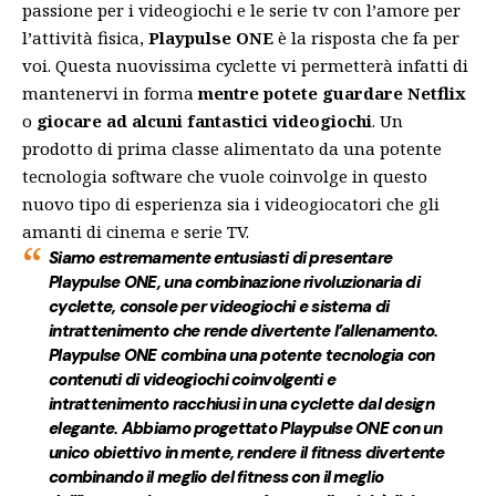
passione per i videogiochi e le serie tv con l’amore per
l’attività fisica,
Playpulse ONE
è la risposta che fa per
voi. Questa nuovissima cyclette vi permetterà infatti di
mantenervi in forma
mentre
potete guardare
Netflix
o
giocare ad alcuni fantastici videogiochi
. Un
prodotto di prima classe alimentato da una potente
tecnologia software che vuole coinvolge in questo
nuovo tipo di esperienza sia i videogiocatori che gli
amanti di cinema e serie TV.
Siamo estremamente entusiasti di presentare
Playpulse ONE, una combinazione rivoluzionaria di
cyclette, console per videogiochi e sistema di
intrattenimento che rende divertente l’allenamento.
Playpulse ONE combina una potente tecnologia con
contenuti di videogiochi coinvolgenti e
intrattenimento racchiusi in una cyclette dal design
elegante.
Abbiamo progettato Playpulse ONE con un
unico obiettivo in mente, rendere il fitness divertente
combinando il meglio del fitness con il meglio