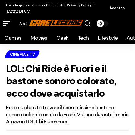
Usando questo sito, accetto le nostre
Privacy Policy
e i
Accetto
Termini d'Uso
.
Aa
Games
Movies
Geek
Tech
Lifestyle
Au
CINEMA E TV
LOL: Chi Ride è Fuori e il
bastone sonoro colorato,
ecco dove acquistarlo
Ecco su che sito trovare il ricercatissimo bastone
sonoro colorato usato da Frank Matano durante la serie
Amazon LOL: Chi Ride è Fuori.