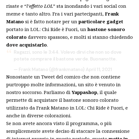
risate e “
l’effetto LOL
” sta inondando i vari social con
meme e tanto altro. Fra i vari partecipanti,
Frank
Matano
si è fatto notare per un
particolare gadget
portato in LOL: Chi Ride è Fuori, un
bastone sonoro
colorato
davvero spassoso, e molti si stanno chiedendo
dove acquistarlo
.
Ragazzi, sono le 3:44. Volevo dirvi che non so dove
potete comprare il bastone verde. Buonanotte.
— Frank Matano (@frankmatano)
April 11, 2021
Nonostante un Tweet del comico che non contiene
purtroppo molte informazioni, un sito è venuto in
nostro soccorso. Parliamo di
Yappashop
, il quale
permette di acquistare il bastone sonoro colorato
utilizzato da Frank Matano in LOL: Chi Ride è Fuori, e
anche in diverse colorazioni.
Se non avete ancora visto il programma, o più
semplicemente avete deciso di staccare la connessione
di internet proprio in questo periodo, questo
mette in