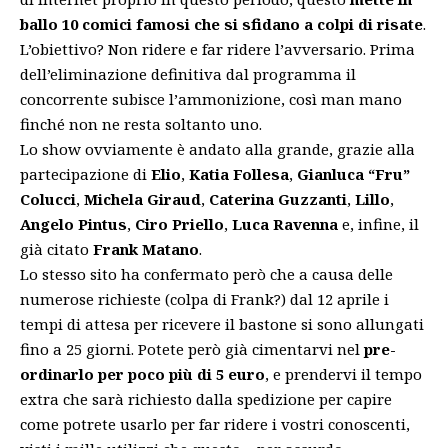
ballo 10 comici famosi che si sfidano a colpi di risate
.
L’obiettivo? Non ridere e far ridere l’avversario. Prima
dell’eliminazione definitiva dal programma il
concorrente subisce l’ammonizione, così man mano
finché non ne resta soltanto uno.
Lo show ovviamente è andato alla grande, grazie alla
partecipazione di
Elio
,
Katia Follesa
,
Gianluca “Fru”
Colucci
,
Michela Giraud
,
Caterina Guzzanti
,
Lillo
,
Angelo Pintus
,
Ciro Priello
,
Luca Ravenna
e, infine, il
già citato
Frank Matano
.
Lo stesso sito ha confermato però che a causa delle
numerose richieste (colpa di Frank?) dal 12 aprile i
tempi di attesa per ricevere il bastone si sono allungati
fino a 25 giorni. Potete però già cimentarvi nel
pre-
ordinarlo per poco più di 5 euro
, e prendervi il tempo
extra che sarà richiesto dalla spedizione per capire
come potrete usarlo per far ridere i vostri conoscenti,