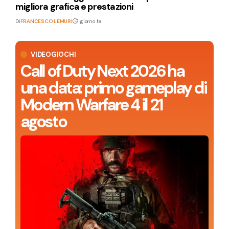
migliora grafica e prestazioni
Di
FRANCESCO LEMURI
1 giorno fa
VIDEOGIOCHI
Call of Duty Next 2026 ha
una data: primo gameplay di
Modern Warfare 4 il 21
agosto