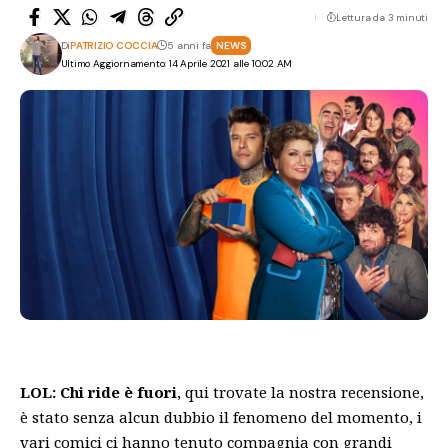
Lettura da 3 minuti
Di
PATRIZIO COCCIA
5 anni fa
NEWS
Ultimo Aggiornamento: 14 Aprile 2021 alle 10:02 AM
LOL: Chi ride è fuori
, qui trovate la nostra
recensione
,
è stato senza alcun dubbio il fenomeno del momento, i
vari comici ci hanno tenuto compagnia con grandi