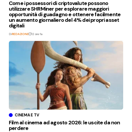
Come i possessori di criptovalute possono
utilizzare SHRMiner per esplorare maggiori
opportunità di guadagno e ottenere facilmente
un aumento giornaliero del 4% dei propri asset
digitali
Di
REDAZIONE
12 ore fa
CINEMA E TV
Film al cinema ad agosto 2026: le uscite da non
perdere