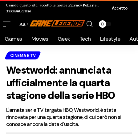
Usando questo sito, accetto le nostre
Privacy Policy
e i
Accetto
Termini d'Uso
.
Aa
Games
Movies
Geek
Tech
Lifestyle
Au
CINEMA E TV
Westworld: annunciata
ufficialmente la quarta
stagione della serie HBO
L'amata serie TV targata HBO, Westworld, è stata
rinnovata per una quarta stagione, di cui però non si
conosce ancora la data d'uscita.