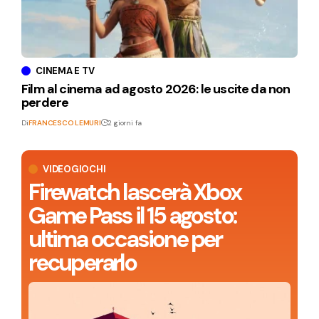
CINEMA E TV
Film al cinema ad agosto 2026: le uscite da non
perdere
Di
FRANCESCO LEMURI
2 giorni fa
VIDEOGIOCHI
Firewatch lascerà Xbox
Game Pass il 15 agosto:
ultima occasione per
recuperarlo