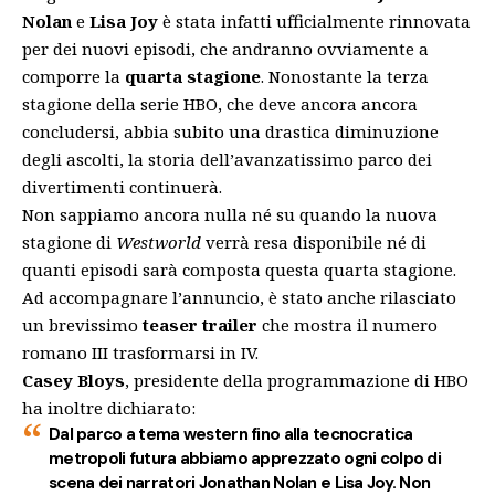
Nolan
e
Lisa Joy
è stata infatti ufficialmente rinnovata
per dei nuovi episodi, che andranno ovviamente a
comporre la
quarta stagione
. Nonostante la terza
stagione della serie HBO, che deve ancora ancora
concludersi, abbia subito una drastica diminuzione
degli ascolti, la storia dell’avanzatissimo parco dei
divertimenti continuerà.
Non sappiamo ancora nulla né su quando la nuova
stagione di
Westworld
verrà resa disponibile né di
quanti episodi sarà composta questa quarta stagione.
Ad accompagnare l’annuncio, è stato anche rilasciato
un brevissimo
teaser trailer
che mostra il numero
romano III trasformarsi in IV.
Casey Bloys
, presidente della programmazione di HBO
ha inoltre dichiarato:
Dal parco a tema western fino alla tecnocratica
metropoli futura abbiamo apprezzato ogni colpo di
scena dei narratori Jonathan Nolan e Lisa Joy. Non