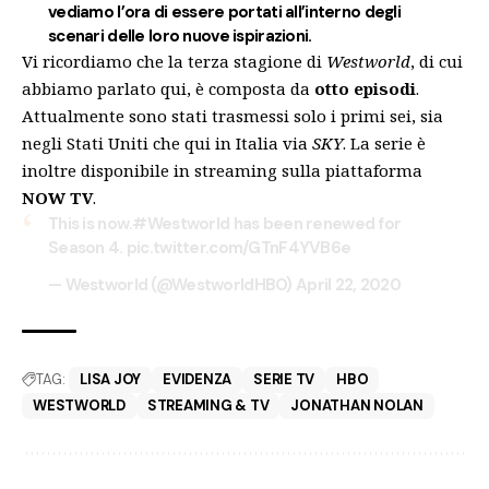
vediamo l’ora di essere portati all’interno degli
scenari delle loro nuove ispirazioni.
Vi ricordiamo che la terza stagione di
Westworld
, di cui
abbiamo parlato
qui
, è composta da
otto episodi
.
Attualmente sono stati trasmessi solo i primi sei, sia
negli Stati Uniti che qui in Italia via
SKY
. La serie è
inoltre disponibile in streaming sulla piattaforma
NOW TV
.
This is now.
#Westworld
has been renewed for
Season 4.
pic.twitter.com/GTnF4YVB6e
— Westworld (@WestworldHBO)
April 22, 2020
TAG:
LISA JOY
EVIDENZA
SERIE TV
HBO
WESTWORLD
STREAMING & TV
JONATHAN NOLAN