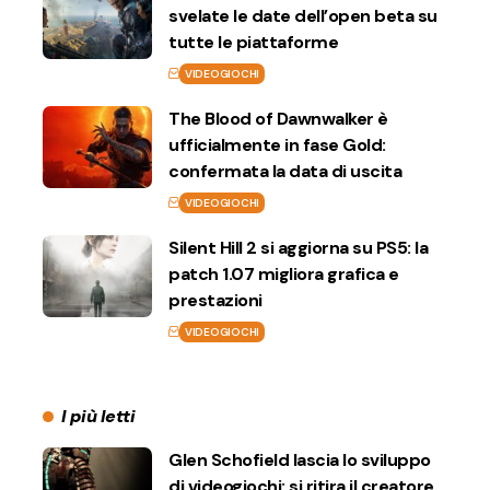
svelate le date dell’open beta su
tutte le piattaforme
VIDEOGIOCHI
The Blood of Dawnwalker è
ufficialmente in fase Gold:
confermata la data di uscita
VIDEOGIOCHI
Silent Hill 2 si aggiorna su PS5: la
patch 1.07 migliora grafica e
prestazioni
VIDEOGIOCHI
I più letti
Glen Schofield lascia lo sviluppo
di videogiochi: si ritira il creatore