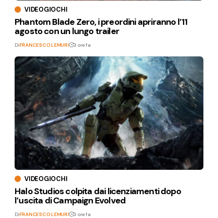
VIDEOGIOCHI
Phantom Blade Zero, i preordini apriranno l’11
agosto con un lungo trailer
Di
FRANCESCO LEMURI
3 ore fa
VIDEOGIOCHI
Halo Studios colpita dai licenziamenti dopo
l’uscita di Campaign Evolved
Di
FRANCESCO LEMURI
3 ore fa