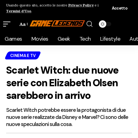
Usando questo sito, accetto le nostre
Privacy Policy
e i
Accetto
Termini d'Uso
.
Aa
Games
Movies
Geek
Tech
Lifestyle
Au
CINEMA E TV
Scarlet Witch: due nuove
serie con Elizabeth Olsen
sarebbero in arrivo
Scarlet Witch potrebbe essere la protagonista di due
nuove serie realizzate da Disney e Marvel? Ci sono delle
nuove speculazioni sulla cosa.