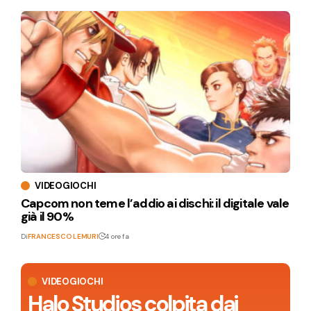
VIDEOGIOCHI
Capcom non teme l’addio ai dischi: il digitale vale
già il 90%
Di
FRANCESCO LEMURI
4 ore fa
VIDEOGIOCHI
Halo Studios colpita dai