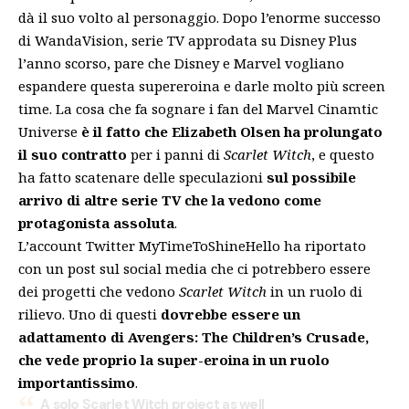
dà il suo volto al personaggio. Dopo l’enorme
successo
di WandaVision
, serie TV approdata su Disney Plus
l’anno scorso, pare che Disney e Marvel vogliano
espandere questa supereroina e darle molto più screen
time. La cosa che fa sognare i fan del Marvel Cinamtic
Universe
è il fatto che Elizabeth Olsen ha prolungato
il suo contratto
per i panni di
Scarlet Witch
, e questo
ha fatto scatenare delle speculazioni
sul possibile
arrivo di altre serie TV che la vedono come
protagonista assoluta
.
L’account Twitter MyTimeToShineHello ha riportato
con un post sul social media che ci potrebbero essere
dei progetti che vedono
Scarlet Witch
in un ruolo di
rilievo. Uno di questi
dovrebbe essere un
adattamento di Avengers: The Children’s Crusade,
che vede proprio la super-eroina in un ruolo
importantissimo
.
A solo Scarlet Witch project as well