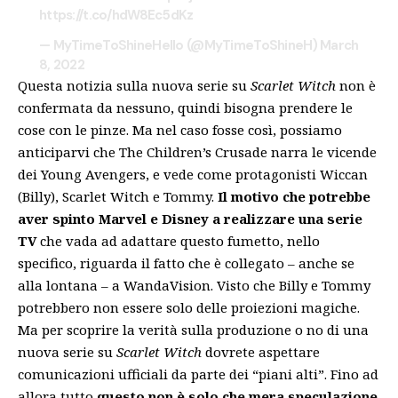
https://t.co/hdW8Ec5dKz
— MyTimeToShineHello (@MyTimeToShineH)
March
8, 2022
Questa notizia sulla nuova serie su
Scarlet Witch
non è
confermata da nessuno, quindi bisogna prendere le
cose con le pinze. Ma nel caso fosse così, possiamo
anticiparvi che The Children’s Crusade narra le vicende
dei Young Avengers, e vede come protagonisti Wiccan
(Billy), Scarlet Witch e Tommy.
Il motivo che potrebbe
aver spinto Marvel e Disney a realizzare una serie
TV
che vada ad adattare questo fumetto, nello
specifico, riguarda il fatto che è collegato – anche se
alla lontana – a WandaVision. Visto che Billy e Tommy
potrebbero non essere solo delle proiezioni magiche.
Ma per scoprire la verità sulla produzione o no di una
nuova serie su
Scarlet Witch
dovrete aspettare
comunicazioni ufficiali da parte dei “piani alti”. Fino ad
allora tutto
questo non è solo che mera speculazione
.