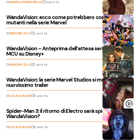
Di
ANGELA PIGNATIELLO
4 anni fa
WandaVision: ecco come potrebbero comparire i
mutanti nella serie Marvel
Di
SIMONE LELLI
2 anni fa
WandaVision – Anteprima dell’attesa serie TV del
MCU su Disney+
Di
SIMONE LELLI
2 anni fa
WandaVision: la serie Marvel Studios si mostra in un
nuovissimo trailer
Di
LUCA DI BLASI
6 anni fa
Spider-Man 3: il ritorno di Electro sarà spiegato in
WandaVision?
Di
LUCA DI BLASI
6 anni fa