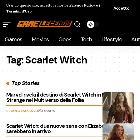
Usando questo sito, accetto le nostre
Privacy Policy
e i
Accetto
Termini d'Uso
.
Games
Movies
Geek
Tech
Lifestyle
Au
Tag:
Scarlet Witch
Top Stories
Marvel rivela il destino di Scarlet Witch in Doctor
Strange nel Multiverso della Follia
Di
PAOLO SACCUZZO
3 anni fa
Scarlet Witch: due nuove serie con Elizabeth Olsen
sarebbero in arrivo