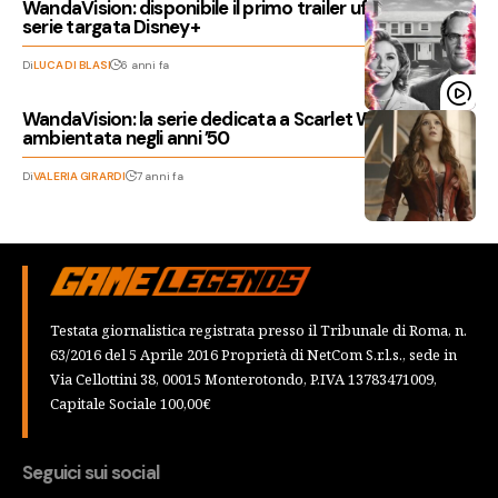
WandaVision: disponibile il primo trailer ufficiale della
serie targata Disney+
Di
LUCA DI BLASI
6 anni fa
WandaVision: la serie dedicata a Scarlet Witch sarà
ambientata negli anni ’50
Di
VALERIA GIRARDI
7 anni fa
Testata giornalistica registrata presso il Tribunale di Roma, n.
63/2016 del 5 Aprile 2016 Proprietà di NetCom S.r.l.s., sede in
Via Cellottini 38, 00015 Monterotondo, P.IVA 13783471009,
Capitale Sociale 100,00€
Seguici sui social