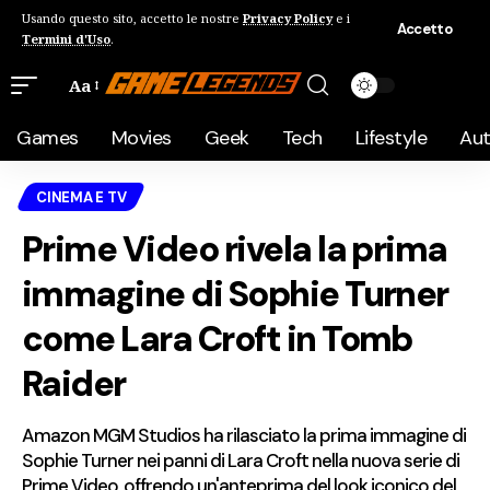
Usando questo sito, accetto le nostre
Privacy Policy
e i
Accetto
Termini d'Uso
.
Aa
Games
Movies
Geek
Tech
Lifestyle
Au
CINEMA E TV
Prime Video rivela la prima
immagine di Sophie Turner
come Lara Croft in Tomb
Raider
Amazon MGM Studios ha rilasciato la prima immagine di
Sophie Turner nei panni di Lara Croft nella nuova serie di
Prime Video, offrendo un'anteprima del look iconico del