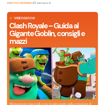
Di
NICOLÒ FRATANGELI
1 settimana fa
VIDEOGIOCHI
Clash Royale – Guida al
Gigante Goblin, consigli e
mazzi
Ultimamente Supercell si sta focalizzando nella creazione di