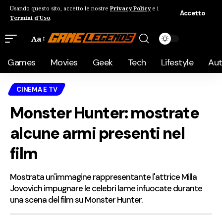
Usando questo sito, accetto le nostre
Privacy Policy
e i
Accetto
Termini d'Uso
.
Aa
Games
Movies
Geek
Tech
Lifestyle
Au
CINEMA E TV
Monster Hunter: mostrate
alcune armi presenti nel
film
Mostrata un'immagine rappresentante l'attrice Milla
Jovovich impugnare le celebri lame infuocate durante
una scena del film su Monster Hunter.