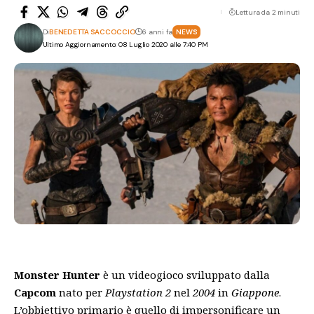
Lettura da 2 minuti
Di
BENEDETTA SACCOCCIO
6 anni fa
NEWS
Ultimo Aggiornamento: 08 Luglio 2020 alle 7:40 PM
Monster Hunter
è un
videogioco
sviluppato dalla
Capcom
nato per
Playstation 2
nel
2004
in
Giappone
.
L’obbiettivo primario è quello di impersonificare un