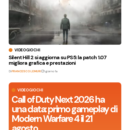
VIDEOGIOCHI
Silent Hill 2 si aggiorna su PS5: la patch 1.07
migliora grafica e prestazioni
Di
FRANCESCO LEMURI
1 giorno fa
VIDEOGIOCHI
Call of Duty Next 2026 ha
una data: primo gameplay di
Modern Warfare 4 il 21
agosto