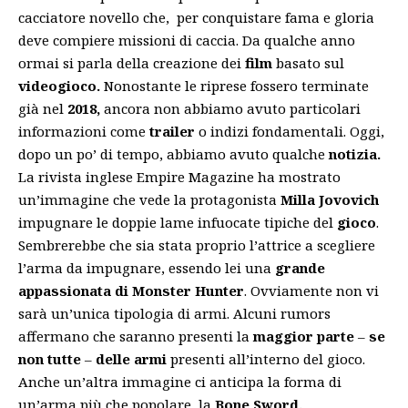
cacciatore novello che, per conquistare fama e gloria
deve compiere missioni di caccia. Da qualche anno
ormai si parla della creazione dei
film
basato sul
videogioco.
Nonostante le riprese fossero terminate
già nel
2018,
ancora non abbiamo avuto particolari
informazioni come
trailer
o indizi fondamentali. Oggi,
dopo un po’ di tempo, abbiamo avuto qualche
notizia.
La rivista inglese
Empire Magazine
ha mostrato
un’immagine che vede la protagonista
Milla Jovovich
impugnare le doppie lame infuocate tipiche del
gioco
.
Sembrerebbe che sia stata proprio l’attrice a scegliere
l’arma da impugnare, essendo lei una
grande
appassionata di Monster Hunter
. Ovviamente non vi
sarà un’unica tipologia di armi. Alcuni rumors
affermano che saranno presenti la
maggior parte
–
se
non tutte
–
delle armi
presenti all’interno del gioco.
Anche un’altra immagine ci anticipa la forma di
un’arma più che popolare, la
Bone Sword.