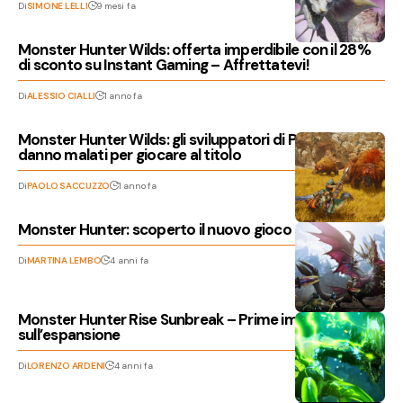
Di
SIMONE LELLI
9 mesi fa
Monster Hunter Wilds: offerta imperdibile con il 28%
di sconto su Instant Gaming – Affrettatevi!
Di
ALESSIO CIALLI
1 anno fa
Monster Hunter Wilds: gli sviluppatori di Palworld si
danno malati per giocare al titolo
Di
PAOLO SACCUZZO
1 anno fa
Monster Hunter: scoperto il nuovo gioco della serie?
Di
MARTINA LEMBO
4 anni fa
Monster Hunter Rise Sunbreak – Prime impressioni
sull’espansione
Di
LORENZO ARDENI
4 anni fa