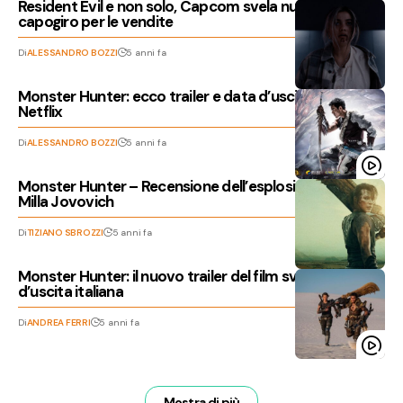
Resident Evil e non solo, Capcom svela numeri da
capogiro per le vendite
Di
ALESSANDRO BOZZI
5 anni fa
Monster Hunter: ecco trailer e data d’uscita del film di
Netflix
Di
ALESSANDRO BOZZI
5 anni fa
Monster Hunter – Recensione dell’esplosivo film con
Milla Jovovich
Di
TIZIANO SBROZZI
5 anni fa
Monster Hunter: il nuovo trailer del film svela la data
d’uscita italiana
Di
ANDREA FERRI
5 anni fa
Mostra di più