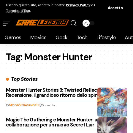
Usando questo sito, accetto le nostre
Privacy Policy
e i
Accetto
Termini d'Uso
.
Games
Movies
Geek
Tech
Lifestyle
Au
Tag:
Monster Hunter
Top Stories
Monster Hunter Stories 3: Twisted Reflection
Recensione, il grandioso ritorno dello spin off JRPG
Di
NICOLÒ FRATANGELI
5 mesi fa
Magic The Gathering e Monster Hunter: annunciata la
collaborazione per un nuovo Secret Lair