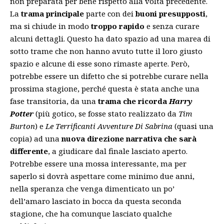
non preparata per bene rispetto alla volta precedente.
La
trama principale
parte con dei
buoni presupposti
,
ma si chiude in modo
troppo rapido
e senza curare
alcuni dettagli. Questo ha dato spazio ad una marea di
sotto trame che non hanno avuto tutte il loro giusto
spazio e alcune di esse sono rimaste aperte. Però,
potrebbe essere un difetto che si potrebbe curare nella
prossima stagione, perché questa è stata anche una
fase transitoria, da una
trama che ricorda
Harry
Potter
(più gotico, se fosse stato realizzato da
Tim
Burton
)
e
Le Terrificanti Avventure Di Sabrina
(quasi una
copia) ad una
nuova direzione narrativa che sarà
differente
, a giudicare dal finale lasciato aperto.
Potrebbe essere una mossa interessante, ma per
saperlo si dovrà aspettare come minimo due anni,
nella speranza che venga dimenticato un po’
dell’amaro lasciato in bocca da questa seconda
stagione, che ha comunque lasciato qualche