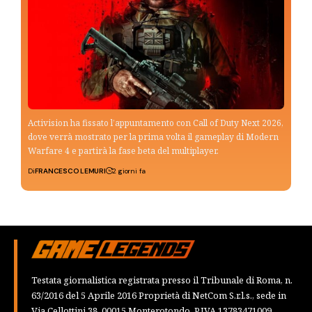
Activision ha fissato l’appuntamento con Call of Duty Next 2026,
dove verrà mostrato per la prima volta il gameplay di Modern
Warfare 4 e partirà la fase beta del multiplayer.
Di
FRANCESCO LEMURI
2 giorni fa
Testata giornalistica registrata presso il Tribunale di Roma, n.
63/2016 del 5 Aprile 2016 Proprietà di NetCom S.r.l.s., sede in
Via Cellottini 38, 00015 Monterotondo, P.IVA 13783471009,