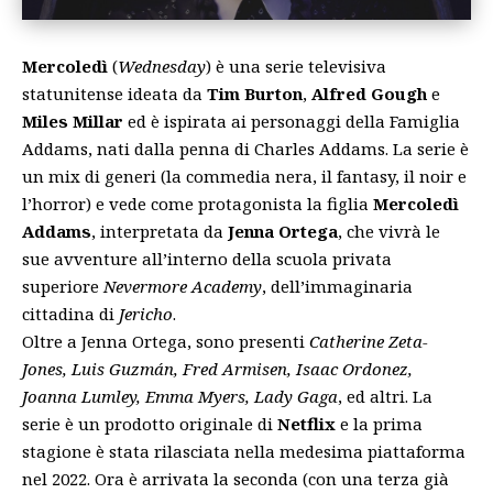
Mercoledì
(
Wednesday
) è una serie televisiva
statunitense ideata da
Tim Burton
,
Alfred Gough
e
Miles Millar
ed è ispirata ai personaggi della Famiglia
Addams, nati dalla penna di Charles Addams. La serie è
un mix di generi (la commedia nera, il fantasy, il noir e
l’horror) e vede come protagonista la figlia
Mercoledì
Addams
, interpretata da
Jenna Ortega
, che vivrà le
sue avventure all’interno della scuola privata
superiore
Nevermore Academy
, dell’immaginaria
cittadina di
Jericho
.
Oltre a Jenna Ortega, sono presenti
Catherine Zeta-
Jones, Luis Guzmán, Fred Armisen, Isaac Ordonez,
Joanna Lumley, Emma Myers, Lady Gaga
, ed altri. La
serie è un prodotto originale di
Netflix
e la prima
stagione è stata rilasciata nella medesima piattaforma
nel 2022. Ora è arrivata la seconda (con una terza già