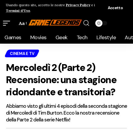
Usando questo sito, accetto le nostre
Privacy Policy
e i
Accetto
Termini d'Uso
.
Aa
Games
Movies
Geek
Tech
Lifestyle
Au
CINEMA E TV
Mercoledì 2 (Parte 2)
Recensione: una stagione
ridondante e transitoria?
Abbiamo visto gli ultimi 4 episodi della seconda stagione
di Mercoledì di Tim Burton. Ecco la nostra recensione
della Parte 2 della serie Netflix!