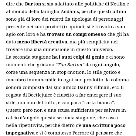
dire che
Burton
si sia adattato alle politiche di Netflix e
al mondo della famiglia Addams, perché questi ultimi
sono già di loro dei reietti (la tipologia di personaggi
presente nei suoi prodotti) e quindi, si è trovato a suo
agio con loro e ha
trovato un compromesso
che gli ha
dato
meno libertà creativa
, ma più semplicità nel
trovare una sua dimensione in questo universo.
La seconda stagione
ha i suoi colpi di genio
e ci sono
momenti che gridano
“Tim Burton”
da ogni angolo,
come una sequenza in stop-motion, lo stile gotico e
macabro immancabile in ogni suo prodotto, la colonna
sonora composta dal suo amico Danny Elfman, ecc.
Il
regista di Beetlejuice
è riuscito a far emergere il suo
stile, ma non del tutto, e con poca “carta bianca”.
Questo però non è una scusa sufficiente per salvare in
calcio d’angolo questa seconda stagione, che casca
nella ripetitività, perché dietro c’è
una scrittura poco
impegnativa
e si è commesso l’errore di pensare che