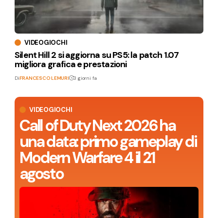
VIDEOGIOCHI
Silent Hill 2 si aggiorna su PS5: la patch 1.07
migliora grafica e prestazioni
Di
FRANCESCO LEMURI
3 giorni fa
VIDEOGIOCHI
Call of Duty Next 2026 ha
una data: primo gameplay di
Modern Warfare 4 il 21
agosto