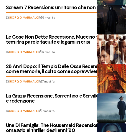
Scream 7 Recensione: un ritorno che non convince
Di
GIORGIO MARIA ALOI
5 mesi fa
Le Cose Non Dette Recensione, Muccino torna sui suoi
temi tra parole taciute e legami in crisi
Di
GIORGIO MARIA ALOI
6 mesi fa
28 Anni Dopo: Il Tempio Delle Ossa Recensione, l’orrore
come memoria, il culto come sopravvivenza
Di
GIORGIO MARIA ALOI
7 mesi fa
La Grazia Recensione, Sorrentino e Servillo tra potere
e redenzione
Di
GIORGIO MARIA ALOI
7 mesi fa
Una Di Famiglia: The Housemaid Recensione, un
omaggio ai thriller degli anni ’90