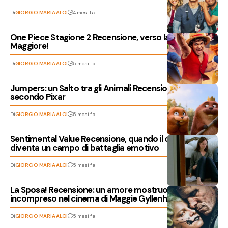
Di
GIORGIO MARIA ALOI
4 mesi fa
One Piece Stagione 2 Recensione, verso la Rotta
Maggiore!
Di
GIORGIO MARIA ALOI
5 mesi fa
Jumpers: un Salto tra gli Animali Recensione, l’empatia
secondo Pixar
Di
GIORGIO MARIA ALOI
5 mesi fa
Sentimental Value Recensione, quando il cinema
diventa un campo di battaglia emotivo
Di
GIORGIO MARIA ALOI
5 mesi fa
La Sposa! Recensione: un amore mostruoso e
incompreso nel cinema di Maggie Gyllenhaal
Di
GIORGIO MARIA ALOI
5 mesi fa