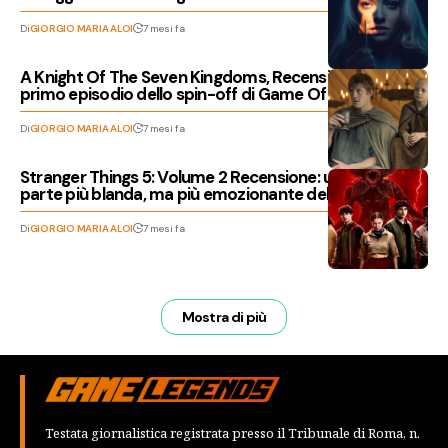
Di
GIORGIO MARIA ALOI
7 mesi fa
A Knight Of The Seven Kingdoms, Recensione del
primo episodio dello spin-off di Game Of Thrones
Di
GIORGIO MARIA ALOI
7 mesi fa
Stranger Things 5: Volume 2 Recensione: una seconda
parte più blanda, ma più emozionante della prima
Di
GIORGIO MARIA ALOI
7 mesi fa
Mostra di più
Testata giornalistica registrata presso il Tribunale di Roma, n.