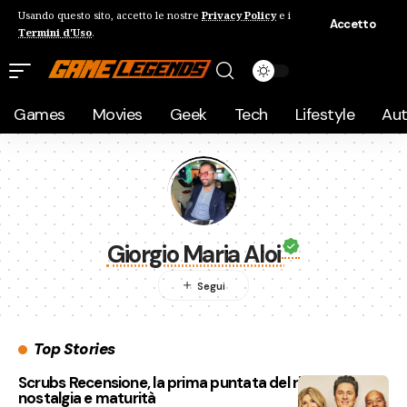
Usando questo sito, accetto le nostre
Privacy Policy
e i
Accetto
Termini d'Uso
.
Games
Movies
Geek
Tech
Lifestyle
Au
Giorgio Maria Aloi
Top Stories
Scrubs Recensione, la prima puntata del ritorno tra
nostalgia e maturità