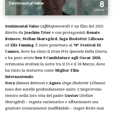
8
Sentimental Value
Ottimo
Sentimental Value
(
Affeksjonsverdi
) è un film del 2025
diretto da
Joachim Trier
e con protagonisti
Renate
Reinsve
,
Stellan Skarsgård
,
Inga Ibsdotter Lilleaas
ed
Elle Fanning
. È stato proiettato al
78° Festival Di
Cannes
, dove ha vinto il
Gran Prix Speciale Della Giuria
,
e ha pure avuto
ben 9 Candidature agli Oscar 2026
,
cerimonia svoltasi la notte tra il 15 e il 16 Marzo, dove
ha vinto la statuetta come
Miglior Film
Internazionale
.
Nora
(
Renate Reinsve
) e
Agnes
(
Inga Ibsdotter Lilleaas
)
sono due sorelle profondamente unite. L’improvviso
rientro nella loro vita del padre
Gustav
(
Stellan
Skarsgård
) – regista carismatico e affascinante ma
genitore cronicamente inaffidabile – riapre ferite mai