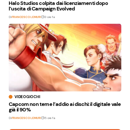
Halo Studios colpita dai licenziamenti dopo
l’uscita di Campaign Evolved
Di
FRANCESCO LEMURI
13 ore fa
VIDEOGIOCHI
Capcom non teme l’addio ai dischi: il digitale vale
già il 90%
Di
FRANCESCO LEMURI
15 ore fa