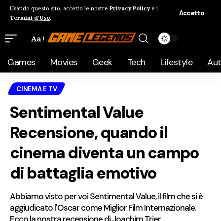
Usando questo sito, accetto le nostre
Privacy Policy
e i
Accetto
Termini d'Uso
.
Aa
Games
Movies
Geek
Tech
Lifestyle
Au
CINEMA E TV
Sentimental Value
Recensione, quando il
cinema diventa un campo
di battaglia emotivo
Abbiamo visto per voi Sentimental Value, il film che si è
aggiudicato l'Oscar come Miglior Film Internazionale.
Ecco la nostra recensione di Joachim Trier