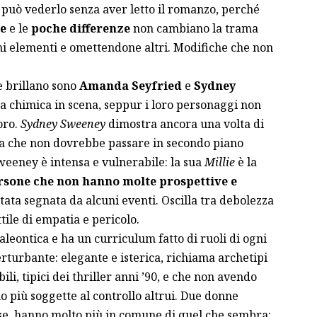
 Si può vederlo senza aver letto il romanzo, perché
le
e le
poche differenze
non cambiano la trama
ni elementi e omettendone altri. Modifiche che non
he brillano sono
Amanda Seyfried
e
Sydney
a chimica in scena, seppur i loro personaggi non
oro.
Sydney Sweeney
dimostra ancora una volta di
sa che non dovrebbe passare in secondo piano
Sweeney è intensa e vulnerabile: la sua
Millie
è la
rsone che non hanno molte prospettive e
stata segnata da alcuni eventi. Oscilla tra debolezza
tile di empatia e pericolo.
aleontica e ha un curriculum fatto di ruoli di ogni
turbante: elegante e isterica, richiama archetipi
ili, tipici dei thriller anni ’90, e che non avendo
o più soggette al controllo altrui. Due donne
erse, hanno molto più in comune di quel che sembra: