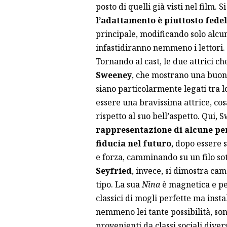
posto di quelli già visti nel film.
l’adattamento è piuttosto fede
principale, modificando solo alcu
infastidiranno nemmeno i lettori.
Tornando al cast, le due attrici c
Sweeney
, che mostrano una buon
siano particolarmente legati tra l
essere una bravissima attrice, co
rispetto al suo bell’aspetto. Qui, 
rappresentazione di alcune pe
fiducia nel futuro
, dopo essere 
e forza, camminando su un filo sot
Seyfried
, invece, si dimostra cam
tipo. La sua
Nina
è magnetica e per
classici di mogli perfette ma instab
nemmeno lei tante possibilità, son
provenienti da classi sociali div