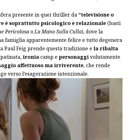
fera presente in quei thriller da
“televisione o
e è soprattutto psicologico e relazionale
(basti
ne Pericolosa
o
La Mano Sulla Culla
), dove la
una famiglia apparentemente felice e tutto degenera
sta Paul Feig prende questa tradizione e
la ribalta
patinata,
ironia
camp e
personaggi
volutamente
aggio affettuoso ma irriverente
, che rende
inge verso l’esagerazione intenzionale.