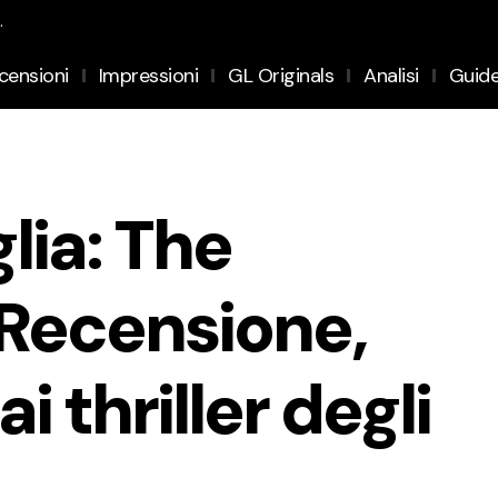
.
censioni
Impressioni
GL Originals
Analisi
Guid
lia: The
Recensione,
 thriller degli