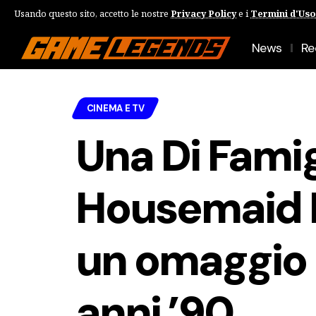
Usando questo sito, accetto le nostre
Privacy Policy
e i
Termini d'Uso
News
Re
CINEMA E TV
Una Di Famig
Housemaid 
un omaggio ai
anni ’90