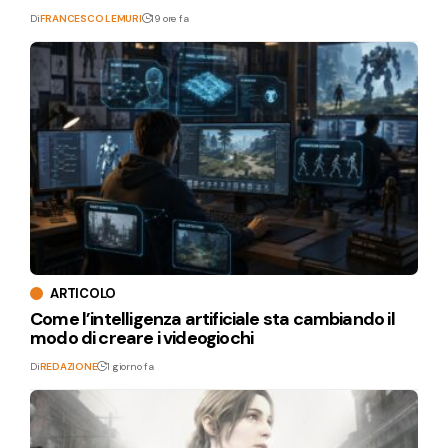
Di
FRANCESCO LEMURI
19 ore fa
ARTICOLO
Come l’intelligenza artificiale sta cambiando il
modo di creare i videogiochi
Di
REDAZIONE
1 giorno fa