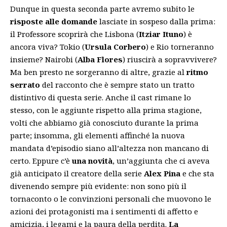
Dunque in questa seconda parte avremo subito le
risposte alle domande
lasciate in sospeso dalla prima:
il Professore scoprirà che Lisbona (
Itziar Ituno
) è
ancora viva? Tokio (
Ursula Corbero
) e Rio torneranno
insieme? Nairobi (
Alba Flores
) riuscirà a sopravvivere?
Ma ben presto ne sorgeranno di altre, grazie al
ritmo
serrato
del racconto che è sempre stato un tratto
distintivo di questa serie. Anche il cast rimane lo
stesso, con le aggiunte rispetto alla prima stagione,
volti che abbiamo già conosciuto durante la prima
parte; insomma, gli elementi affinché la nuova
mandata d’episodio siano all’altezza non mancano di
certo. Eppure c’è
una novità
, un’aggiunta che ci aveva
già anticipato il creatore della serie
Alex Pina
e che sta
divenendo sempre più evidente: non sono più il
tornaconto o le convinzioni personali che muovono le
azioni dei protagonisti ma i sentimenti di affetto e
amicizia, i legami e la paura della perdita.
La