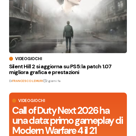
VIDEOGIOCHI
Silent Hill 2 si aggiorna su PS5: la patch 1.07
migliora grafica e prestazioni
Di
FRANCESCO LEMURI
2 giorni fa
VIDEOGIOCHI
Call of Duty Next 2026 ha
una data: primo gameplay di
Modern Warfare 4 il 21