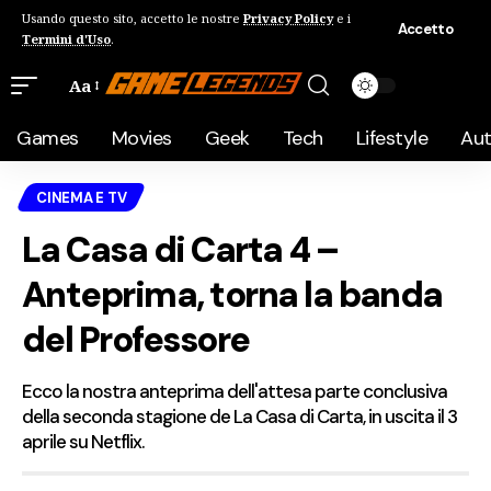
Usando questo sito, accetto le nostre
Privacy Policy
e i
Accetto
Termini d'Uso
.
Aa
Games
Movies
Geek
Tech
Lifestyle
Au
CINEMA E TV
La Casa di Carta 4 –
Anteprima, torna la banda
del Professore
Ecco la nostra anteprima dell'attesa parte conclusiva
della seconda stagione de La Casa di Carta, in uscita il 3
aprile su Netflix.