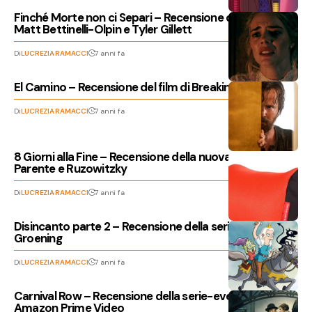
Finché Morte non ci Separi – Recensione del film di
Matt Bettinelli-Olpin e Tyler Gillett
Di
LUCREZIA RAMACCI
7 anni fa
El Camino – Recensione del film di Breaking Bad
Di
LUCREZIA RAMACCI
7 anni fa
8 Giorni alla Fine – Recensione della nuova serie di
Parente e Ruzowitzky
Di
LUCREZIA RAMACCI
7 anni fa
Disincanto parte 2 – Recensione della serie di Matt
Groening
Di
LUCREZIA RAMACCI
7 anni fa
Carnival Row – Recensione della serie-evento di
Amazon Prime Video