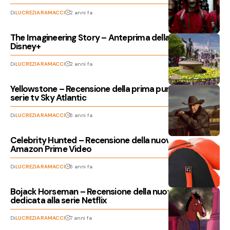
Di
LUCREZIA RAMACCI
2 anni fa
The Imagineering Story – Anteprima della docuserie
Disney+
Di
LUCREZIA RAMACCI
2 anni fa
Yellowstone – Recensione della prima puntata della
serie tv Sky Atlantic
Di
LUCREZIA RAMACCI
6 anni fa
Celebrity Hunted – Recensione della nuova serie
Amazon Prime Video
Di
LUCREZIA RAMACCI
6 anni fa
Bojack Horseman – Recensione della nuova stagione
dedicata alla serie Netflix
Di
LUCREZIA RAMACCI
7 anni fa