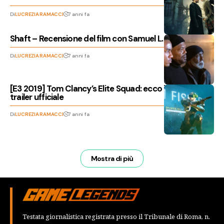
Di
LUCREZIA RAMACCI
7 anni fa
Shaft – Recensione del film con Samuel L. Jackson
Di
LUCREZIA RAMACCI
7 anni fa
[E3 2019] Tom Clancy’s Elite Squad: ecco il primo
trailer ufficiale
Di
LUCREZIA RAMACCI
7 anni fa
Mostra di più
Testata giornalistica registrata presso il Tribunale di Roma, n.