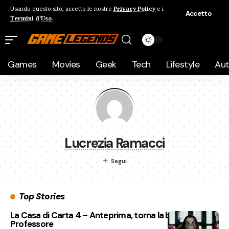
Usando questo sito, accetto le nostre
Privacy Policy
e i
Accetto
Termini d'Uso
.
Games
Movies
Geek
Tech
Lifestyle
Au
Lucrezia Ramacci
Top Stories
La Casa di Carta 4 – Anteprima, torna la banda del
Professore