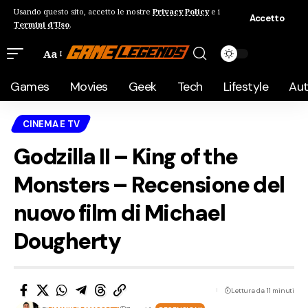
Usando questo sito, accetto le nostre
Privacy Policy
e i
Accetto
Termini d'Uso
.
Aa
Games
Movies
Geek
Tech
Lifestyle
Au
CINEMA E TV
Godzilla II – King of the
Monsters – Recensione del
nuovo film di Michael
Dougherty
Lettura da 11 minuti