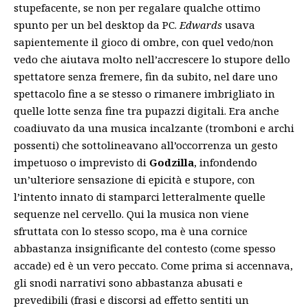
stupefacente, se non per regalare qualche ottimo
spunto per un bel desktop da PC.
Edwards
usava
sapientemente il gioco di ombre, con quel vedo/non
vedo che aiutava molto nell’accrescere lo stupore dello
spettatore senza fremere, fin da subito, nel dare uno
spettacolo fine a se stesso o rimanere imbrigliato in
quelle lotte senza fine tra pupazzi digitali. Era anche
coadiuvato da una musica incalzante (tromboni e archi
possenti) che sottolineavano all’occorrenza un gesto
impetuoso o imprevisto di
Godzilla
, infondendo
un’ulteriore sensazione di epicità e stupore, con
l’intento innato di stamparci letteralmente quelle
sequenze nel cervello. Qui la musica non viene
sfruttata con lo stesso scopo, ma è una cornice
abbastanza insignificante del contesto (come spesso
accade) ed è un vero peccato. Come prima si accennava,
gli snodi narrativi sono abbastanza abusati e
prevedibili (frasi e discorsi ad effetto sentiti un