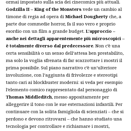
ormai impostato sulla scia dei cinecomics più attuali.
Godzilla II – King of the Monsters
vede un cambio al
timone di regia ad opera di
Michael Dougherty
che, a
parte due commedie horror, fa il suo vero e proprio
esordio con un film a grande budget.
L’approccio –
anche nei dettagli apparentemente più microscopici –
è totalmente diverso dal predecessore
. Non c’è una
certa sensibilità o un senso dell’attesa ben prestabilito,
ma solo la voglia sfrenata di far scazzottare i mostri il
prima possibile. Sul piano narrativo c’è un’ulteriore
involuzione, con l’aggiunta di frivolezze e stereotipi
tanto cari ai blockbuster moderni: si veda per esempio
l’elemento comico rappresentato dal personaggio di
Thomas Middleditch
, messo appositamente per
alleggerire il tono con le sue esternazioni infantili. Per
continuare con la solita famigliola di scienziati – che si
perdono e devono ritrovarsi – che hanno studiato una
tecnologia per controllare e richiamare i mostri,