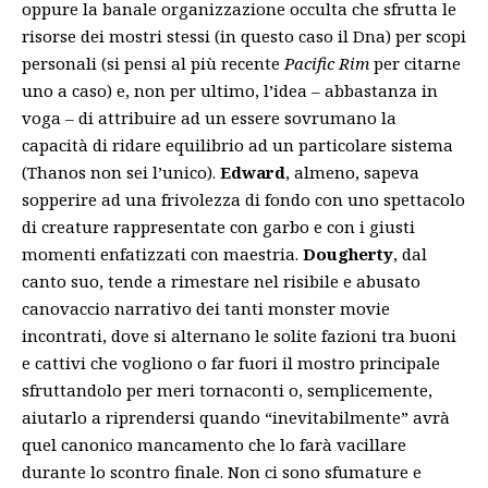
oppure la banale organizzazione occulta che sfrutta le
risorse dei mostri stessi (in questo caso il Dna) per scopi
personali (si pensi al più recente
Pacific Rim
per citarne
uno a caso) e, non per ultimo, l’idea – abbastanza in
voga – di attribuire ad un essere sovrumano la
capacità di ridare equilibrio ad un particolare sistema
(Thanos non sei l’unico).
Edward
, almeno, sapeva
sopperire ad una frivolezza di fondo con uno spettacolo
di creature rappresentate con garbo e con i giusti
momenti enfatizzati con maestria.
Dougherty
, dal
canto suo, tende a rimestare nel risibile e abusato
canovaccio narrativo dei tanti monster movie
incontrati, dove si alternano le solite fazioni tra buoni
e cattivi che vogliono o far fuori il mostro principale
sfruttandolo per meri tornaconti o, semplicemente,
aiutarlo a riprendersi quando “inevitabilmente” avrà
quel canonico mancamento che lo farà vacillare
durante lo scontro finale. Non ci sono sfumature e