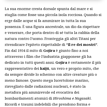
La sua enorme cresta dorsale spunta dal mare e si
staglia come fosse una piccola isola rocciosa. Quando si
erge dalle acque si fa ammirare in tutta la sua
possenza. È una figura ancestrale, un dio da rispettare
e venerare, che porta dentro di sé tutta la rabbia della
natura contro l’uomo. Fronteggia gli altri Titani per
rivendicare l’epiteto rispettabile di
“Il re dei mostri”
.
Fin dal 1954 il mito di
Gojira
è giunto fino a noi
attraverso i film che l’industria giapponese gli ha
dedicato in tutti questi anni.
Gojira
è certamente il più
rappresentativo dei
kaijū
, un vero e proprio mito, che
da sempre divide lo schermo con altre creature più o
meno famose. Questo mega lucertolone marino,
risvegliato dalle radiazioni nucleari, è stato la
metafora più ammirevole ed evocativa dei
bombardamenti atomici di
Hiroshima e Nagasaki
.
Ricordi e traumi indelebili che prendono forma e