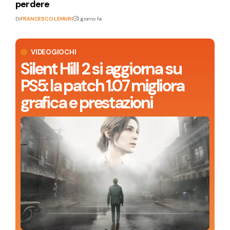
perdere
Di
FRANCESCO LEMURI
1 giorno fa
VIDEOGIOCHI
Silent Hill 2 si aggiorna su
PS5: la patch 1.07 migliora
grafica e prestazioni