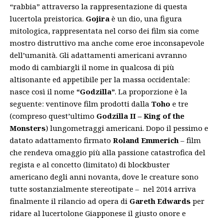
“rabbia” attraverso la rappresentazione di questa
lucertola preistorica.
Gojira
è un dio, una figura
mitologica, rappresentata nel corso dei film sia come
mostro distruttivo ma anche come eroe inconsapevole
dell’umanità. Gli adattamenti americani avranno
modo di cambiargli il nome in qualcosa di più
altisonante ed appetibile per la massa occidentale:
nasce così il nome
“Godzilla”
. La proporzione è la
seguente: ventinove film prodotti dalla
Toho
e tre
(compreso quest’ultimo
Godzilla II – King of the
Monsters
) lungometraggi americani. Dopo il pessimo e
datato adattamento firmato
Roland Emmerich
– film
che rendeva omaggio più alla passione catastrofica del
regista e al concetto (limitato) di blockbuster
americano degli anni novanta, dove le creature sono
tutte sostanzialmente stereotipate – nel 2014 arriva
finalmente il rilancio ad opera di
Gareth Edwards
per
ridare al lucertolone Giapponese il giusto onore e