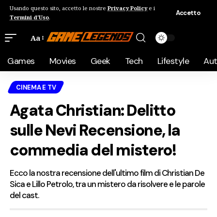
Usando questo sito, accetto le nostre
Privacy Policy
e i
Accetto
Termini d'Uso
.
Aa
Games
Movies
Geek
Tech
Lifestyle
Au
CINEMA E TV
Agata Christian: Delitto
sulle Nevi Recensione, la
commedia del mistero!
Ecco la nostra recensione dell'ultimo film di Christian De
Sica e Lillo Petrolo, tra un mistero da risolvere e le parole
del cast.