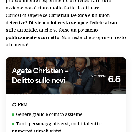
probabilmente l’esperimento di orchestrarli tutti
assieme non è stato molto facile da attuare.
Curiosi di sapere se
Christian De Sica
è un buon
detective?
Di sicuro lui resta sempre fedele al suo
stile attoriale
, anche se forse un po’
meno
politicamente scorretto
. Non resta che scoprire il resto
al cinema!
Agata Christian -
6.5
Sufficiente
Delitto sulle nevi
PRO
Genere giallo e comico assieme
Tanti personaggi diversi, molti talenti e
numerosi stimoli visivi