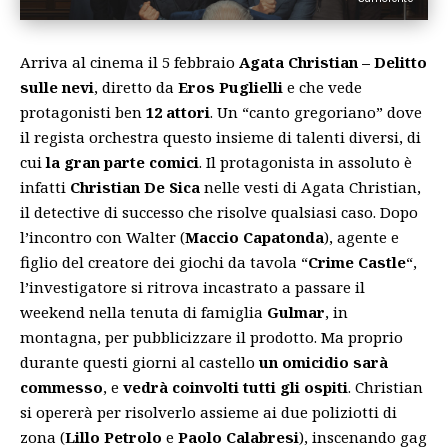
Arriva al cinema il 5 febbraio
Agata Christian – Delitto
sulle nevi
, diretto da
Eros Puglielli
e che vede
protagonisti ben
12 attori
. Un “canto gregoriano” dove
il regista orchestra questo insieme di talenti diversi, di
cui
la gran parte comici
. Il protagonista in assoluto è
infatti
Christian De Sica
nelle vesti di Agata Christian,
il detective di successo che risolve qualsiasi caso. Dopo
l’incontro con Walter (
Maccio Capatonda
), agente e
figlio del creatore dei giochi da tavola “
Crime Castle
“,
l’investigatore si ritrova incastrato a passare il
weekend nella tenuta di famiglia
Gulmar
, in
montagna, per pubblicizzare il prodotto. Ma proprio
durante questi giorni al castello
un omicidio sarà
commesso
, e
vedrà coinvolti tutti gli ospiti
. Christian
si opererà per risolverlo assieme ai due poliziotti di
zona (
Lillo Petrolo
e
Paolo Calabresi
), inscenando gag