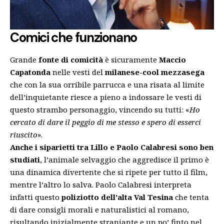
Comici che funzionano
Grande
fonte di comicità
è sicuramente
Maccio
Capatonda
nelle vesti del
milanese-cool mezzasega
che con la sua orribile parrucca e una risata al limite
dell’inquietante riesce a pieno a indossare le vesti di
questo strambo personaggio, vincendo su tutti: «
Ho
cercato di dare il peggio di me stesso e spero di esserci
riuscito
».
Anche i siparietti tra Lillo e Paolo Calabresi sono ben
studiati
, l’animale selvaggio che aggredisce il primo è
una dinamica divertente che si ripete per tutto il film,
mentre l’altro lo salva. Paolo Calabresi interpreta
infatti questo
poliziotto dell’alta Val Tesina
che tenta
di dare consigli morali e naturalistici al romano,
risultando inizialmente straniante e un po’ finto nel