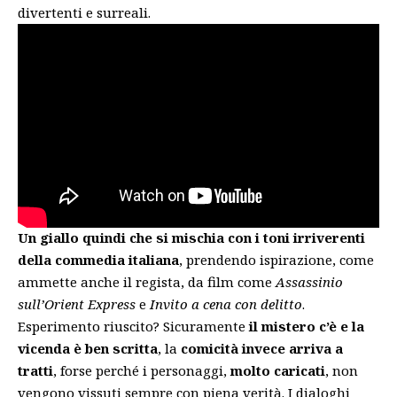
divertenti e surreali.
Un giallo quindi che si mischia con i toni irriverenti
della commedia italiana
, prendendo ispirazione, come
ammette anche il regista, da film come
Assassinio
sull’Orient Express
e
Invito a cena con delitto
.
Esperimento riuscito? Sicuramente
il mistero c’è e la
vicenda è ben scritta
, la
comicità invece arriva a
tratti
, forse perché i personaggi,
molto caricati
, non
vengono vissuti sempre con piena verità. I dialoghi