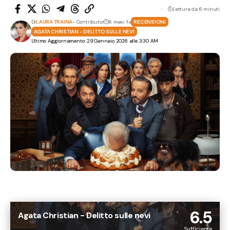
Lettura da 6 minuti
Di
LAURA TRAINA
- Contributor
6 mesi fa
RECENSIONI
AGATA CHRISTIAN - DELITTO SULLE NEVI
Ultimo Aggiornamento: 29 Gennaio 2026 alle 3:30 AM
6.5
Agata Christian - Delitto sulle nevi
Sufficiente