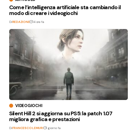
Come l’intelligenza artificiale sta cambiando il
modo di creare i videogiochi
Di
REDAZIONE
14 ore fa
VIDEOGIOCHI
Silent Hill 2 si aggiorna su PS5: la patch 1.07
migliora grafica e prestazioni
Di
FRANCESCO LEMURI
1 giorno fa