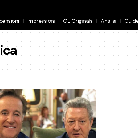
.
censioni
Impressioni
GL Originals
Analisi
Guid
ica