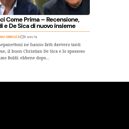
ci Come Prima – Recensione,
i e De Sica di nuovo insieme
ANO SBROZZI
8 anni fa
nepanettoni ne hanno fatti davvero tanti
me, il buon Christian De Sica e lo spassoso
imo Boldi: ebbene dopo…