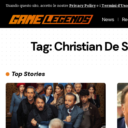
Usando questo sito, accetto le nostre
Privacy Policy
e i
Termini d'Uso
News
Re
Tag:
Christian De S
Top Stories