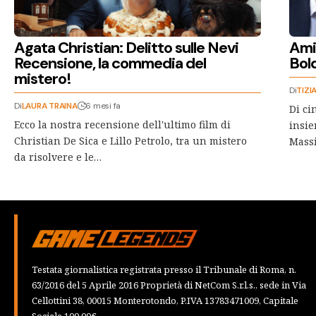
Agata Christian: Delitto sulle Nevi
Ami
Recensione, la commedia del
Bold
mistero!
Di
TIZI
Di
LAURA TRAINA
6 mesi fa
Di ci
Ecco la nostra recensione dell'ultimo film di
insie
Christian De Sica e Lillo Petrolo, tra un mistero
Mass
da risolvere e le…
Testata giornalistica registrata presso il Tribunale di Roma, n.
63/2016 del 5 Aprile 2016 Proprietà di NetCom S.r.l.s., sede in Via
Cellottini 38, 00015 Monterotondo, P.IVA 13783471009, Capitale