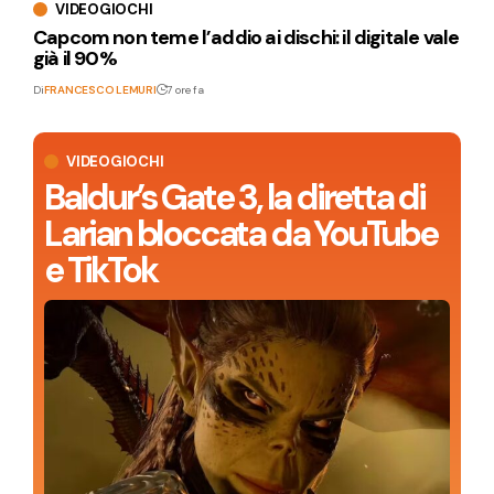
VIDEOGIOCHI
Capcom non teme l’addio ai dischi: il digitale vale
già il 90%
Di
FRANCESCO LEMURI
7 ore fa
VIDEOGIOCHI
Baldur’s Gate 3, la diretta di
Larian bloccata da YouTube
e TikTok