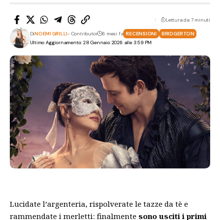
Lettura da 7 minuti
Di
NOEMI GRILLI
- Contributor
6 mesi fa
RECENSIONI
BRIDGERTON
Ultimo Aggiornamento: 28 Gennaio 2026 alle 3:59 PM
Lucidate l’argenteria, rispolverate le tazze da tè e
rammendate i merletti: finalmente
sono usciti i primi