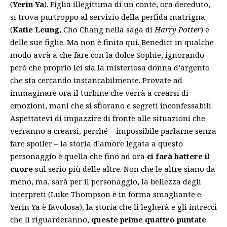
(
Yerin Ya
). Figlia illegittima di un conte, ora deceduto,
si trova purtroppo al servizio della perfida matrigna
(
Katie Leung
, Cho Chang nella saga di
Harry Potter
) e
delle sue figlie. Ma non è finita qui. Benedict in qualche
modo avrà a che fare con la dolce Sophie, ignorando
però che proprio lei sia la misteriosa donna d’argento
che sta cercando instancabilmente. Provate ad
immaginare ora il turbine che verrà a crearsi di
emozioni, mani che si sfiorano e segreti inconfessabili.
Aspettatevi di impazzire di fronte alle situazioni che
verranno a crearsi, perché – impossibile parlarne senza
fare spoiler – la storia d’amore legata a questo
personaggio è quella che fino ad ora
ci farà battere il
cuore
sul serio più delle altre. Non che le altre siano da
meno, ma, sarà per il personaggio, la bellezza degli
interpreti (Luke Thompson è in forma smagliante e
Yerin Ya è favolosa), la storia che li legherà e gli intrecci
che li riguarderanno,
queste prime quattro puntate