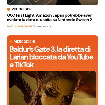
VIDEOGIOCHI
007 First Light: Amazon Japan potrebbe aver
svelato la data di uscita su Nintendo Switch 2
Di
NICOLÒ FRATANGELI
1 settimana fa
VIDEOGIOCHI
Baldur’s Gate 3, la diretta di
Larian bloccata da YouTube
e TikTok