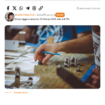
Lettura da 2 minuti
Di
SARA PANDOLFI
- Editor
1 anno fa
NEWS
Ultimo Aggiornamento: 25 Marzo 2025 alle 4:41 PM
Screenshot