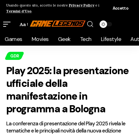
Usando questo sito, accetto le nostre
Privacy Policy
e i
Accetto
Termini d'Uso
.
Aa
Games
Movies
Geek
Tech
Lifestyle
Au
GDR
Play 2025: la presentazione
ufficiale della
manifestazione in
programma a Bologna
La conferenza di presentazione del Play 2025 rivela le
tematiche e le principali novità della nuova edizione