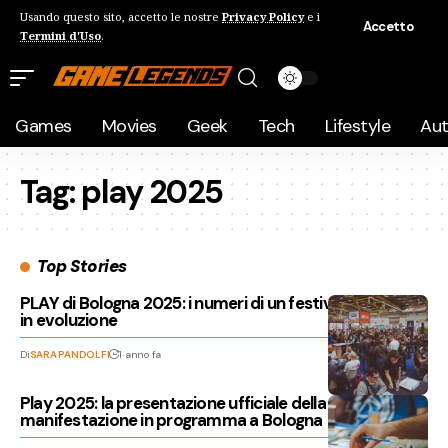
Usando questo sito, accetto le nostre
Privacy Policy
e i
Accetto
Termini d'Uso
.
Games
Movies
Geek
Tech
Lifestyle
Au
Tag:
play 2025
Top Stories
PLAY di Bologna 2025: i numeri di un festival del gioco
in evoluzione
Di
SARA PANDOLFI
1 anno fa
Play 2025: la presentazione ufficiale della
manifestazione in programma a Bologna