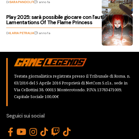
Di
SARA PANDOLFI
1 anno fa
Play 2025: sarà possibile giocare con l’autore di
Lamentations Of The Flame Princess
Di
ILARIA PETRALIA
1 anno fa
Testata giornalistica registrata presso il Tribunale di Roma, n.
63/2016 del 5 Aprile 2016 Proprietà di NetCom S.r.l.s., sede in
Via Cellottini 38, 00015 Monterotondo, P.IVA 13783471009,
Capitale Sociale 100,00€
Seguici sui social