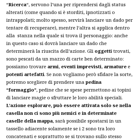
“
Ricerca
“, servono l’una per riprendersi dagli status
alterati (come quando si è storditi, ipnotizzati o
intrappolati; molto spesso, servirà lanciare un dado per
tentare di recuperare), mentre l’altra si applica dentro
alla stanza nella quale si trova il personaggio: anche
in questo caso si dovrà lanciare un dado che
determinerà la riuscita dell’azione. Gli
oggetti
trovati,
sono pescati da un mazzo di carte ben determinato:
possiamo trovare
armi
,
eventi imprevisti
,
armature
e
potenti artefatti
. Se non vogliamo però sfidare la sorte,
potremo scegliere di prendere una
pedina
“formaggio”
, pedine che se spese permettono ai topini
di lanciare magie o sfruttare le loro abilità speciali.
L’azione esplorare, può essere attivata solo se nella
casella non ci sono più nemici e in determinate
caselle della mappa
, sarà possibile spostarsi in un
tassello adiacente solamente se i 2 sono tra loro
concatenati e soprattutto se si trovano sullo stesso