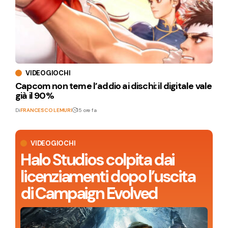
VIDEOGIOCHI
Capcom non teme l’addio ai dischi: il digitale vale
già il 90%
Di
FRANCESCO LEMURI
15 ore fa
VIDEOGIOCHI
Halo Studios colpita dai
licenziamenti dopo l’uscita
di Campaign Evolved