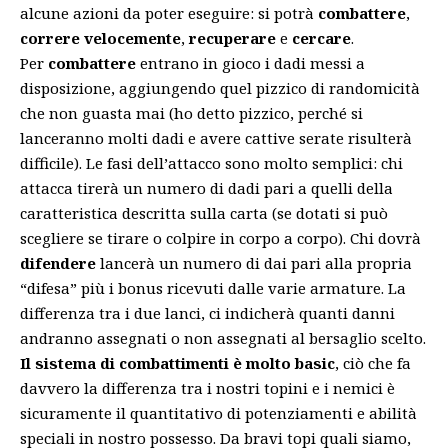
alcune azioni da poter eseguire: si potrà
combattere
,
correre velocemente
,
recuperare
e
cercare
.
Per
combattere
entrano in gioco i dadi messi a
disposizione, aggiungendo quel pizzico di randomicità
che non guasta mai (ho detto pizzico, perché si
lanceranno molti dadi e avere cattive serate risulterà
difficile). Le fasi dell’attacco sono molto semplici: chi
attacca tirerà un numero di dadi pari a quelli della
caratteristica descritta sulla carta (se dotati si può
scegliere se tirare o colpire in corpo a corpo). Chi dovrà
difendere
lancerà un numero di dai pari alla propria
“difesa” più i bonus ricevuti dalle varie armature. La
differenza tra i due lanci, ci indicherà quanti danni
andranno assegnati o non assegnati al bersaglio scelto.
Il sistema di combattimenti è molto basic
, ciò che fa
davvero la differenza tra i nostri topini e i nemici è
sicuramente il quantitativo di potenziamenti e abilità
speciali in nostro possesso. Da bravi topi quali siamo,