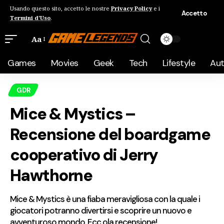
Usando questo sito, accetto le nostre
Privacy Policy
e i
Accetto
Termini d'Uso
.
Aa
Games
Movies
Geek
Tech
Lifestyle
Au
GDR
Mice & Mystics –
Recensione del boardgame
cooperativo di Jerry
Hawthorne
Mice & Mystics è una fiaba meravigliosa con la quale i
giocatori potranno divertirsi e scoprire un nuovo e
avventuroso mondo. Ecc ola recensione!