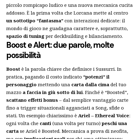
piccolo rompicapo ludico e una nuova meccanica cucita
addosso. È la prima volta che Lorcana mette al centro
un sottotipo “fantasma”
con interazioni dedicate: il
mondo di gioco ne guadagna carattere e, soprattutto,
spazio di tuning
per deckbuilding e bilanciamento.
Boost e Alert: due parole, molte
possibilità
Boost
è la parola chiave che definisce i Sussurri. In
pratica, pagando il costo indicato
“potenzi” il
personaggio
mettendo una
carta dalla cima
del tuo
mazzo
a faccia in giù sotto di lui
. Finché è “Boosted”,
scattano effetti bonus
– dal semplice vantaggio carte
fino a trigger situazionali agganciati a Song, sfide o
stati. Un esempio chiarissimo è
Ariel – Ethereal Voice
:
ogni volta che
canti
(una volta per turno)
peschi una
carta
se Ariel è Boosted. Meccanica a prova di neofita,
ma con
implicazioni reali
per chi ama ottimizzare: