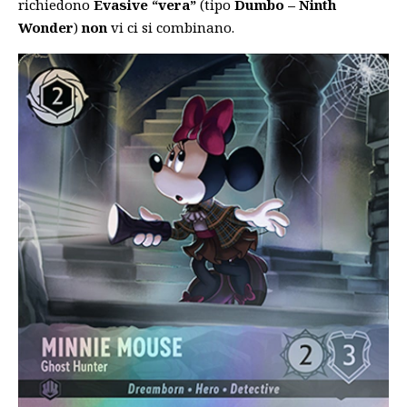
richiedono
Evasive “vera”
(tipo
Dumbo – Ninth
Wonder
)
non
vi ci si combinano.