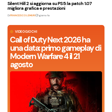
Silent Hill 2 si aggiorna su PS5: la patch 1.07
migliora grafica e prestazioni
Di
FRANCESCO LEMURI
1 giorno fa
VIDEOGIOCHI
Call of Duty Next 2026 ha
una data: primo gameplay di
Modern Warfare 4 il 21
agosto