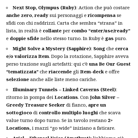
Next Stop, Olympus (Ruby)
: Action che può costare
anche zero
,
ready
sui personaggi e
ricompensa
se
sfidi con chi raddrizzi. Carta che sembra “strana” in
lista, in realtà è
collante
per
combo “enter/use/ready”
e
doppie sfide
nello stesso turno. In Ruby è
gas
puro.
Might Solve a Mystery (Sapphire)
:
Song
che
cerca
e/o valorizza Item
. Dopo la rotazione, Sapphire aveva
perso trazione sugli artefatti: qui c’è
una Be Our Guest
“tematizzata”
che
riaccende
gli
Item-deck
e offre
selezione
anche alle liste meno cariche.
Illuminary Tunnels – Linked Caverns (Steel)
:
ritorno in pompa dei
Locations
. Con
John Silver –
Greedy Treasure Seeker
di fianco,
apre un
sottogioco
di
controllo multiplo luoghi
che scava
value turno dopo turno. Se in tavolo restano
2+
Locations
, i mazzi “go wide” iniziano a faticare.
Ariel – Ethereal Voice (Amethyst)
: l’abbiamo già