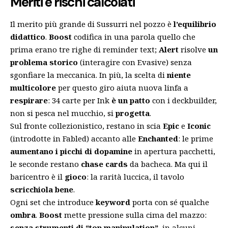
Meriti e rischi calcolati
Il merito più grande di Sussurri nel pozzo è
l’equilibrio
didattico
.
Boost
codifica in una parola quello che
prima erano tre righe di reminder text;
Alert
risolve
un
problema storico
(interagire con Evasive) senza
sgonfiare la meccanica. In più, la scelta di
niente
multicolore
per questo giro aiuta nuova linfa a
respirare
: 34 carte per Ink
è un patto
con i deckbuilder,
non si pesca nel mucchio, si
progetta
.
Sul fronte collezionistico, restano in scia
Epic
e
Iconic
(introdotte in Fabled) accanto alle
Enchanted
: le prime
aumentano i picchi di dopamine
in apertura pacchetti,
le seconde restano
chase cards
da bacheca. Ma qui il
baricentro è il
gioco
: la rarità luccica, il tavolo
scricchiola bene
.
Ogni set che introduce
keyword
porta con sé qualche
ombra
.
Boost
mette pressione sulla cima del mazzo:
senza strumenti di “top manipulation”
, in alcuni