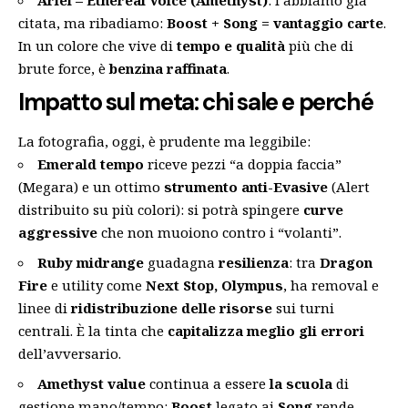
citata, ma ribadiamo:
Boost + Song = vantaggio carte
.
In un colore che vive di
tempo e qualità
più che di
brute force, è
benzina raffinata
.
Impatto sul meta: chi sale e perché
La fotografia, oggi, è prudente ma leggibile:
Emerald tempo
riceve pezzi “a doppia faccia”
(Megara) e un ottimo
strumento anti-Evasive
(Alert
distribuito su più colori): si potrà spingere
curve
aggressive
che non muoiono contro i “volanti”.
Ruby midrange
guadagna
resilienza
: tra
Dragon
Fire
e utility come
Next Stop, Olympus
, ha removal e
linee di
ridistribuzione delle risorse
sui turni
centrali. È la tinta che
capitalizza meglio gli errori
dell’avversario.
Amethyst value
continua a essere
la scuola
di
gestione mano/tempo:
Boost
legato ai
Song
rende