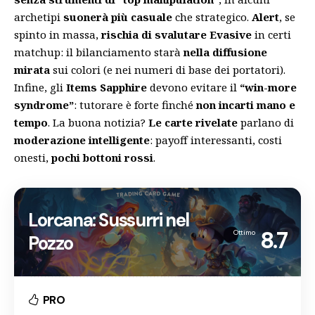
archetipi
suonerà più casuale
che strategico.
Alert
, se
spinto in massa,
rischia di svalutare
Evasive
in certi
matchup: il bilanciamento starà
nella diffusione
mirata
sui colori (e nei numeri di base dei portatori).
Infine, gli
Items Sapphire
devono evitare il
“win-more
syndrome”
: tutorare è forte finché
non incarti mano e
tempo
. La buona notizia?
Le carte rivelate
parlano di
moderazione intelligente
: payoff interessanti, costi
onesti,
pochi bottoni rossi
.
Lorcana: Sussurri nel
8.7
Ottimo
Pozzo
PRO