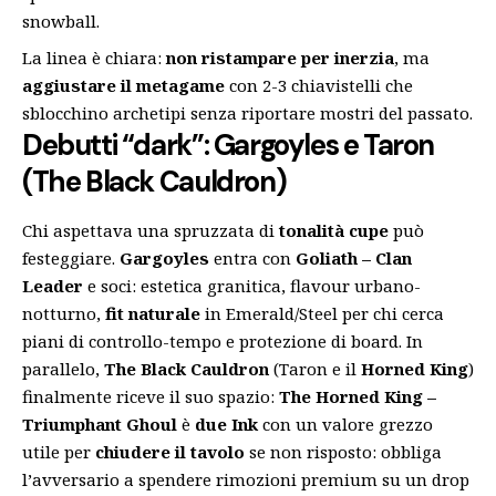
snowball.
La linea è chiara:
non ristampare per inerzia
, ma
aggiustare il metagame
con 2-3 chiavistelli che
sblocchino archetipi senza riportare mostri del passato.
Debutti “dark”: Gargoyles e Taron
(The Black Cauldron)
Chi aspettava una spruzzata di
tonalità cupe
può
festeggiare.
Gargoyles
entra con
Goliath – Clan
Leader
e soci: estetica granitica, flavour urbano-
notturno,
fit naturale
in Emerald/Steel per chi cerca
piani di controllo-tempo e protezione di board. In
parallelo,
The Black Cauldron
(Taron e il
Horned King
)
finalmente riceve il suo spazio:
The Horned King –
Triumphant Ghoul
è
due Ink
con un valore grezzo
utile per
chiudere il tavolo
se non risposto: obbliga
l’avversario a spendere rimozioni premium su un drop