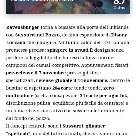
8.7
Ottimo
Ravensburger
torna a bussare alla porta dell’Inklands
con
Sussurri nel Pozzo
, decima espansione di
Disney
Lorcana
che inaugura l’autunno caldo del TCG con una
promessa precisa:
spingere in avanti il design
senza
perdere la leggibilità che ha reso la linea uno dei
campioni del casual-competitivo. Appuntamenti fissati:
pre-release il 7 novembre
presso gli store
specializzati,
release globale il 14 novembre
. Dentro le
bustine ci aspettano
204 carte
tonde tonde,
zero
multicolore
(scelta consapevole:
34 carte per ogni Ink
,
distribuzione pulita, equilibrio più facile da centrare) e
un tema visivo-narrativo che sussurra letteralmente
dal fondo del pozzo.
Il concept centrale sono i
Sussurri
:
glimmer
“spettrali”
, non del tutto formati, che arrivano con un