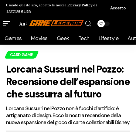
Usando questo sito, accetto le nostre
Privacy Policy
e i
Accetto
Termini d'Uso
.
Aa
Games
Movies
Geek
Tech
Lifestyle
Au
CARD GAME
Lorcana Sussurri nel Pozzo:
Recensione dell’espansione
che sussurra al futuro
Lorcana Sussurri nel Pozzo non è fuochi d’artificio: è
artigianato di design. Ecco la nostra recensione della
nuova espansione del gioco di carte collezionabili Disney.