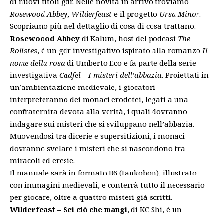
di nuovi titoli gdr. Nelle novità in arrivo troviamo
Rosewood Abbey
,
Wilderfeast
e il progetto
Ursa Minor
.
Scopriamo più nel dettaglio di cosa di cosa trattano.
Rosewoood Abbey
di Kalum, host del podcast
The
Rolistes
, è un gdr investigativo ispirato alla romanzo
Il
nome della rosa
di Umberto Eco e fa parte della serie
investigativa
Cadfel – I misteri dell’abbazia
. Proiettati in
un’ambientazione medievale, i giocatori
interpreteranno dei monaci erodotei, legati a una
confraternita devota alla verità, i quali dovranno
indagare sui misteri che si sviluppano nell’abbazia.
Muovendosi tra dicerie e supersitizioni, i monaci
dovranno svelare i misteri che si nascondono tra
miracoli ed eresie.
Il manuale sarà in formato B6 (tankobon), illustrato
con immagini medievali, e conterrà tutto il necessario
per giocare, oltre a quattro misteri già scritti.
Wilderfeast – Sei ciò che mangi
, di KC Shi, è un