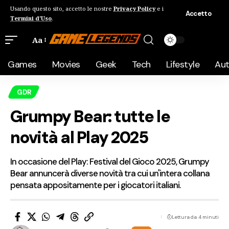
Usando questo sito, accetto le nostre
Privacy Policy
e i
Accetto
Termini d'Uso
.
Aa
Games
Movies
Geek
Tech
Lifestyle
Au
GDR
Grumpy Bear: tutte le
novità al Play 2025
In occasione del Play: Festival del Gioco 2025, Grumpy
Bear annuncerà diverse novità tra cui un'intera collana
pensata appositamente per i giocatori italiani.
Lettura da 4 minuti