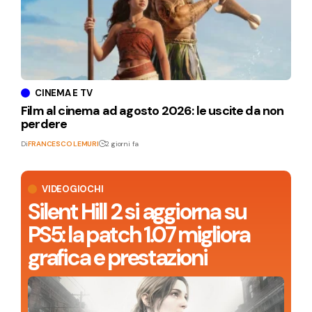
CINEMA E TV
Film al cinema ad agosto 2026: le uscite da non
perdere
Di
FRANCESCO LEMURI
2 giorni fa
VIDEOGIOCHI
Silent Hill 2 si aggiorna su
PS5: la patch 1.07 migliora
grafica e prestazioni