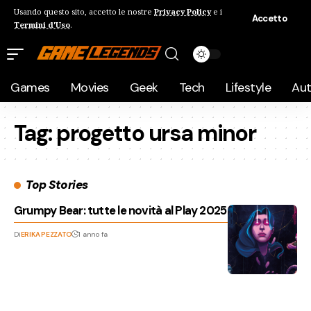
Usando questo sito, accetto le nostre
Privacy Policy
e i
Accetto
Termini d'Uso
.
Games
Movies
Geek
Tech
Lifestyle
Au
Tag:
progetto ursa minor
Top Stories
Grumpy Bear: tutte le novità al Play 2025
Di
ERIKA PEZZATO
1 anno fa