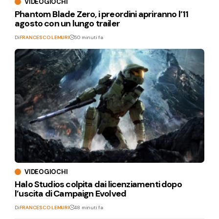
VIDEOGIOCHI
Phantom Blade Zero, i preordini apriranno l’11
agosto con un lungo trailer
Di
FRANCESCO LEMURI
50 minuti fa
VIDEOGIOCHI
Halo Studios colpita dai licenziamenti dopo
l’uscita di Campaign Evolved
Di
FRANCESCO LEMURI
48 minuti fa