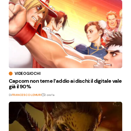
VIDEOGIOCHI
Capcom non teme l’addio ai dischi: il digitale vale
già il 90%
Di
FRANCESCO LEMURI
2 ore fa