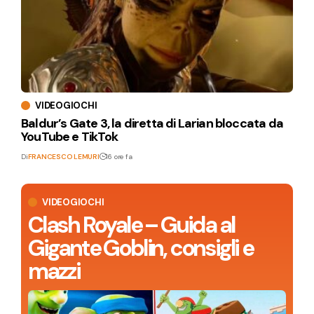
VIDEOGIOCHI
Baldur’s Gate 3, la diretta di Larian bloccata da
YouTube e TikTok
Di
FRANCESCO LEMURI
16 ore fa
VIDEOGIOCHI
Clash Royale – Guida al
Gigante Goblin, consigli e
mazzi