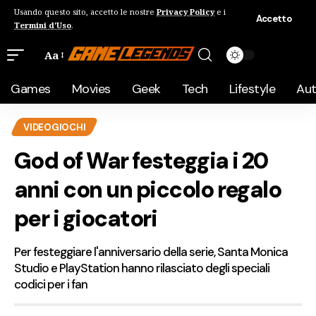
Usando questo sito, accetto le nostre
Privacy Policy
e i
Accetto
Termini d'Uso
.
Aa
Games
Movies
Geek
Tech
Lifestyle
Au
VIDEOGIOCHI
God of War festeggia i 20
anni con un piccolo regalo
per i giocatori
Per festeggiare l'anniversario della serie, Santa Monica
Studio e PlayStation hanno rilasciato degli speciali
codici per i fan