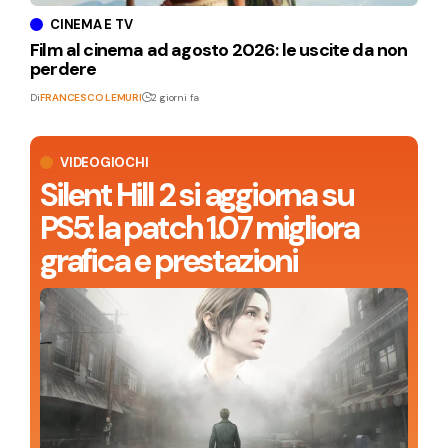
CINEMA E TV
Film al cinema ad agosto 2026: le uscite da non
perdere
Di
FRANCESCO LEMURI
2 giorni fa
VIDEOGIOCHI
Silent Hill 2 si aggiorna su
PS5: la patch 1.07 migliora
grafica e prestazioni