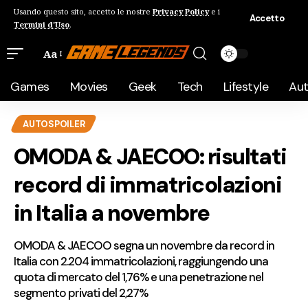
Usando questo sito, accetto le nostre
Privacy Policy
e i
Accetto
Termini d'Uso
.
Aa
Games
Movies
Geek
Tech
Lifestyle
Au
AUTOSPOILER
OMODA & JAECOO: risultati
record di immatricolazioni
in Italia a novembre
OMODA & JAECOO segna un novembre da record in
Italia con 2.204 immatricolazioni, raggiungendo una
quota di mercato del 1,76% e una penetrazione nel
segmento privati del 2,27%